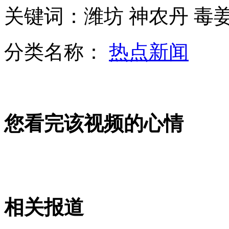
关键词：潍坊 神农丹 毒
4月CPI同比上涨2.4% 肉禽类价格下跌
分类名称：
热点新闻
贵阳车模低胸引关注
山西运城恶犬咬伤多人 警民合力深夜将其击毙
您看完该视频的心情
女孩北京地铁殴打老人 痛下狠手拳打脚踢
无痛分娩是否安全 医生回应
相关报道