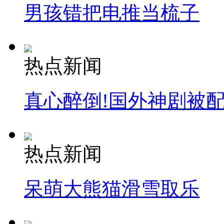
男孩错把电推当梳子
热点新闻
真心醉倒!国外神剧被
热点新闻
呆萌大熊猫滑雪取乐