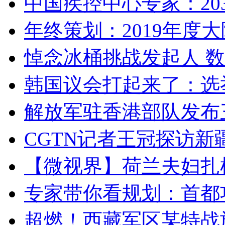
中国疾控中心专家：203
年终策划：2019年度大陆
悼念冰桶挑战发起人 数百
韩国议会打起来了：选举
解放军驻香港部队发布三
CGTN记者王冠探访新疆
【微视界】荷兰夫妇扎根青
专家带你看规划：首都功
超燃！西藏军区某特战