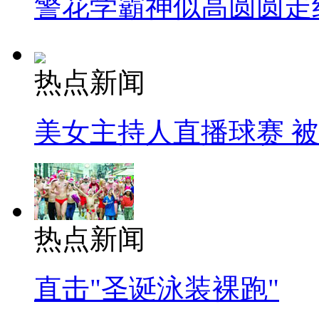
警花学霸神似高圆圆走
热点新闻
美女主持人直播球赛 
热点新闻
直击"圣诞泳装裸跑"