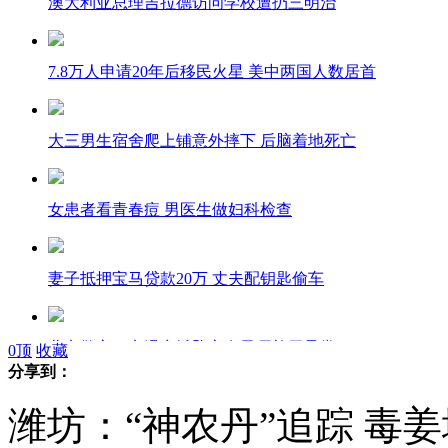
澳大利亚总理吉拉德访问学校遭扔三明治
7.8万人申请20年后移民火星 美中两国人数居首
大三男生宿舍爬上铺意外摔下 后脑着地死亡
女患者看青春痘 男医生做妇科检查
妻子抵押宝马贷款20万 丈夫配钥匙偷车
北京警方：京温商城坠亡女子尸检无异常
0
顶
收藏
分享到：
潍坊：“神农丹”追踪 毒
潍坊“神农丹”追踪：毒姜地翻种成花生