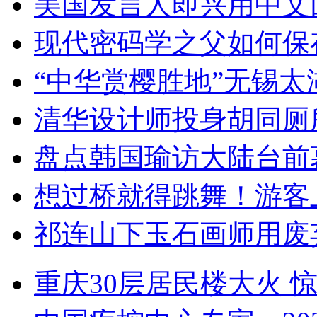
美国发言人即兴用中文
现代密码学之父如何保
“中华赏樱胜地”无锡
清华设计师投身胡同厕
盘点韩国瑜访大陆台前
想过桥就得跳舞！游客
祁连山下玉石画师用废
重庆30层居民楼大火