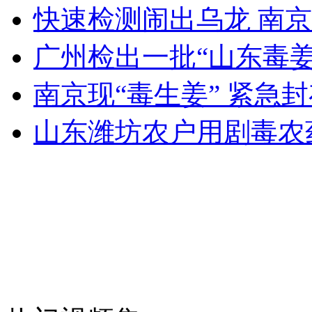
外交部：反对强权政治霸凌主义
快速检测闹出乌龙 南京
广州检出一批“山东毒姜”
外交部：有关国家言论片面不公正
南京现“毒生姜” 紧急
山东潍坊农户用剧毒农
安徽一实载49人客车翻车
走！跟着总书记去植树
消防员救轻生者
花炮节热闹非凡
减压"枕头大战"