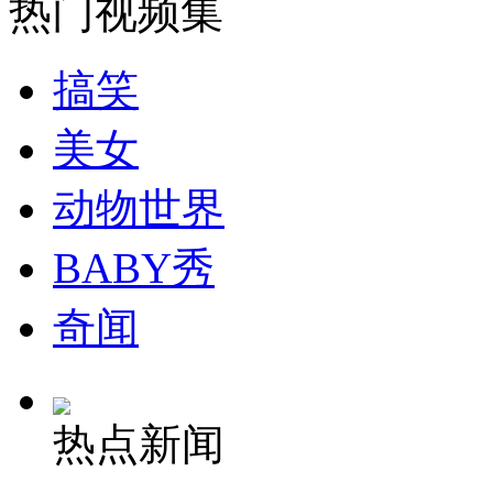
热门视频集
纽约上演“枕头大战”
搞笑
司机酒驾遇交警 急速倒车逃窜
美女
动物世界
BABY秀
奇闻
热点新闻