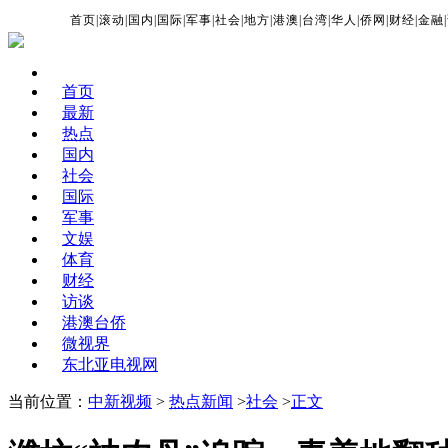
首页
|
滚动
|
国内
|
国际
|
军事
|
社会
|
地方
|
港澳
|
台湾
|
华人
|
侨网
|
财经
|
金融
|
首页
最新
热点
国内
社会
国际
军事
文娱
体育
财经
访谈
港澳台侨
微视界
东北亚电视网
当前位置：
中新视频
>
热点新闻
>
社会
>
正文