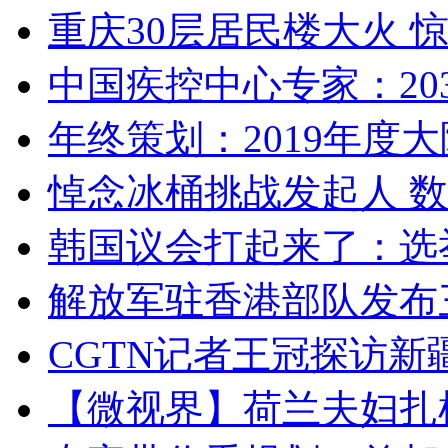
重庆30层居民楼大火
中国疾控中心专家：203
年终策划：2019年度大陆
悼念冰桶挑战发起人 数百
韩国议会打起来了：选举
解放军驻香港部队发布三
CGTN记者王冠探访新疆
【微视界】荷兰夫妇扎根青