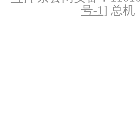
号-1
] 总机：