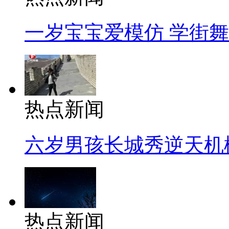
一岁宝宝爱模仿 学街
热点新闻
六岁男孩长城秀逆天机
热点新闻