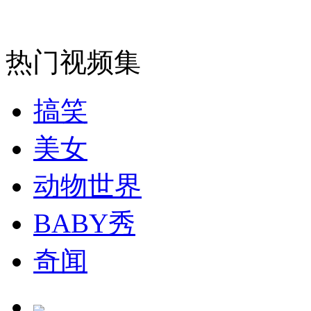
走！跟着总书记去植树
消防员救轻生者
花炮节热闹非凡
减压"枕头大战"
热门视频集
搞笑
纽约上演“枕头大战”
美女
司机酒驾遇交警 急速倒车逃窜
动物世界
BABY秀
奇闻