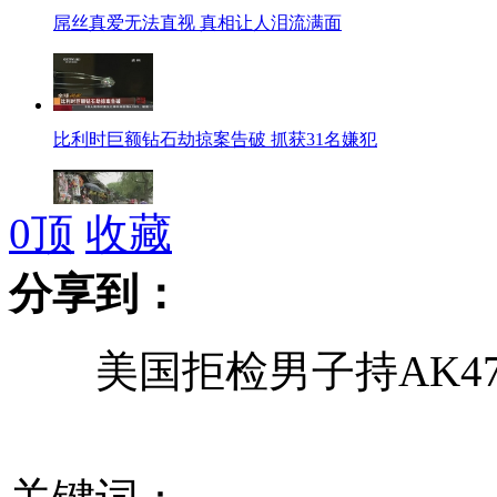
屌丝真爱无法直视 真相让人泪流满面
比利时巨额钻石劫掠案告破 抓获31名嫌犯
0
顶
收藏
官方回应“什刹海将拆迁”传闻:对保护工程误读
分享到：
美国拒检男子持AK47
17岁少年打死人后放火焚尸 称怕没死透
15岁脑瘫少女敲出10万字小说 成网站签约写手