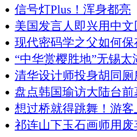
信号灯Plus！浑身都亮
美国发言人即兴用中文
现代密码学之父如何保
“中华赏樱胜地”无锡
清华设计师投身胡同厕
盘点韩国瑜访大陆台前
想过桥就得跳舞！游客
祁连山下玉石画师用废