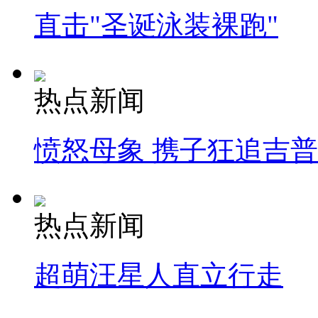
直击"圣诞泳装裸跑"
热点新闻
愤怒母象 携子狂追吉
热点新闻
超萌汪星人直立行走