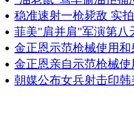
女孩北京地铁殴打老人 痛下狠手拳打脚踢
稳准速射一枪毙敌 实
菲美"肩并肩"军演第
无痛分娩是否安全 医生回应
金正恩示范枪械使用和
外交部：反对强权政治霸凌主义
金正恩亲自示范枪械使
外交部：有关国家言论片面不公正
朝媒公布女兵射击印韩
安徽一实载49人客车翻车