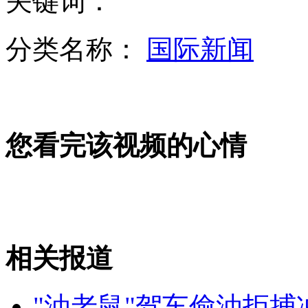
关键词：
分类名称：
国际新闻
孙佳奇素颜爆乳跳水花絮
您看完该视频的心情
俄胜利日红场阅兵:步行方阵人数为三年来最少
奔驰女刮花的士 惊动大批警察
相关报道
山西运城恶犬咬伤多人 警民合力深夜将其击毙
"油老鼠"驾车偷油拒捕