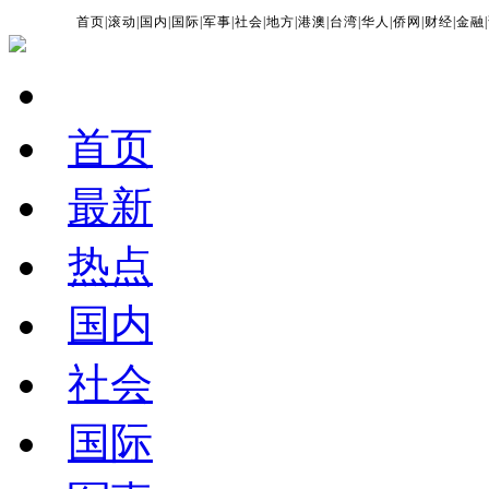
首页
|
滚动
|
国内
|
国际
|
军事
|
社会
|
地方
|
港澳
|
台湾
|
华人
|
侨网
|
财经
|
金融
|
首页
最新
热点
国内
社会
国际