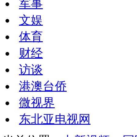
军事
文娱
体育
财经
访谈
港澳台侨
微视界
东北亚电视网