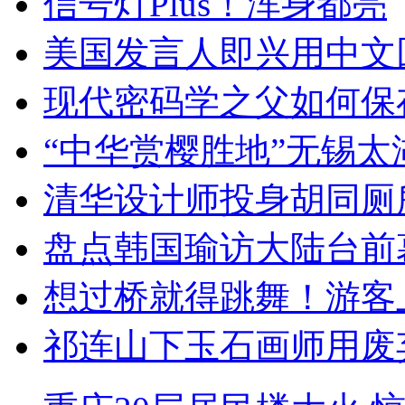
信号灯Plus！浑身都亮
美国发言人即兴用中文
现代密码学之父如何保
“中华赏樱胜地”无锡
清华设计师投身胡同厕
盘点韩国瑜访大陆台前
想过桥就得跳舞！游客
祁连山下玉石画师用废