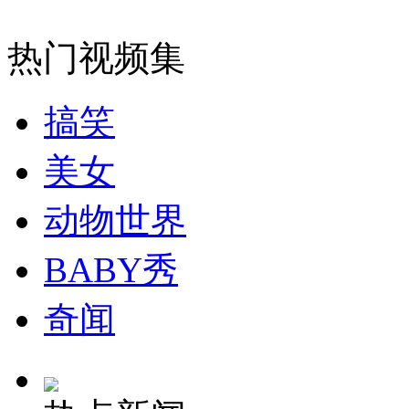
无痛分娩是否安全 医生回应
热门视频集
外交部：反对强权政治霸凌主义
搞笑
美女
外交部：有关国家言论片面不公正
动物世界
BABY秀
安徽一实载49人客车翻车
奇闻
走！跟着总书记去植树