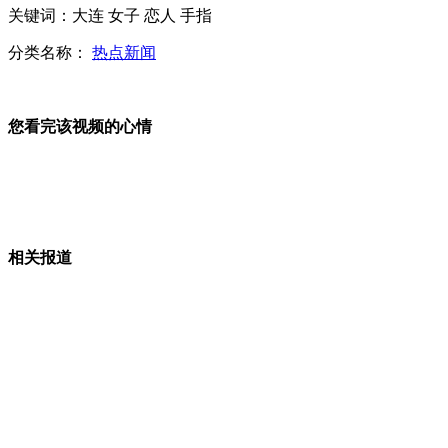
关键词：大连 女子 恋人 手指
广州学位房身价暴涨 “家长疯抢 比买菜都快”
分类名称：
热点新闻
您看完该视频的心情
韩媒发韩美两国总统合成照遭美媒调侃
网传“暴雨致阳朔被淹”照片 实为5年前照片
相关报道
山西运城恶犬咬伤多人 警民合力深夜将其击毙
女孩北京地铁殴打老人 痛下狠手拳打脚踢