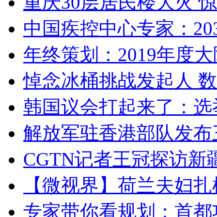
重庆30层居民楼大火
中国疾控中心专家：203
年终策划：2019年度大陆
悼念冰桶挑战发起人 数百
韩国议会打起来了：选举
解放军驻香港部队发布三
CGTN记者王冠探访新疆
【微视界】荷兰夫妇扎根青
专家带你看规划：首都功