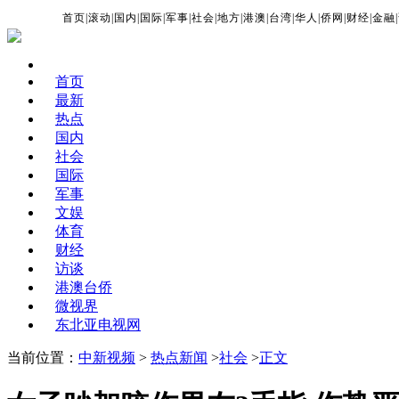
首页
|
滚动
|
国内
|
国际
|
军事
|
社会
|
地方
|
港澳
|
台湾
|
华人
|
侨网
|
财经
|
金融
|
首页
最新
热点
国内
社会
国际
军事
文娱
体育
财经
访谈
港澳台侨
微视界
东北亚电视网
当前位置：
中新视频
>
热点新闻
>
社会
>
正文