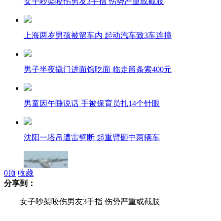
女子吵架咬伤男友3手指 伤势严重或截肢
上海两岁男孩被留车内 起动汽车致3车连撞
男子半夜撬门进面馆吃面 临走留条索400元
男童因午睡说话 手被保育员扎14个针眼
沈阳一塔吊遭雷劈断 起重臂砸中两辆车
0
顶
收藏
分享到：
日拟向印度出口水上飞机 日媒称为牵制中国
女子吵架咬伤男友3手指 伤势严重或截肢