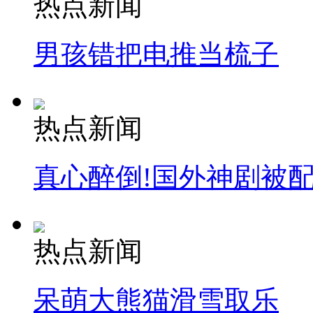
热点新闻
消防员救轻生者
花炮节热闹非凡
减压"枕头大战"
男孩错把电推当梳子
纽约上演“枕头大战”
热点新闻
司机酒驾遇交警 急速倒车逃窜
真心醉倒!国外神剧被
热点新闻
呆萌大熊猫滑雪取乐