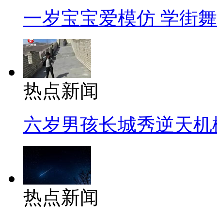
一岁宝宝爱模仿 学街
热点新闻
六岁男孩长城秀逆天机
热点新闻