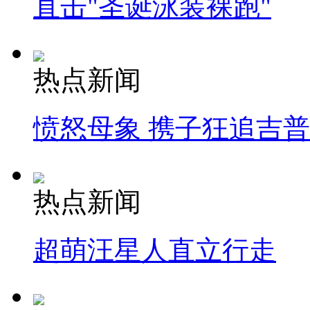
直击"圣诞泳装裸跑"
热点新闻
愤怒母象 携子狂追吉
热点新闻
超萌汪星人直立行走