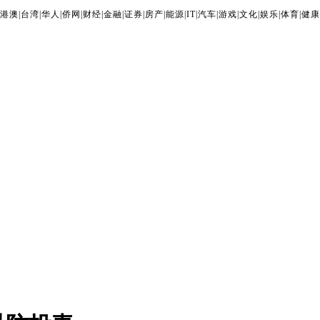
港澳
|
台湾
|
华人
|
侨网
|
财经
|
金融
|
证券
|
房产
|
能源
|
IT
|
汽车
|
游戏
|
文化
|
娱乐
|
体育
|
健康