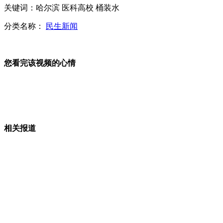
关键词：哈尔滨 医科高校 桶装水
“恨嫁女上司”穿婚纱上班 或因受结婚潮刺激
分类名称：
民生新闻
我国注册男护士不足1% 有望成为职场“香饽饽”
您看完该视频的心情
山西运城恶犬咬伤多人 警民合力深夜将其击毙
相关报道
女孩北京地铁殴打老人 痛下狠手拳打脚踢
无痛分娩是否安全 医生回应
外交部：反对强权政治霸凌主义