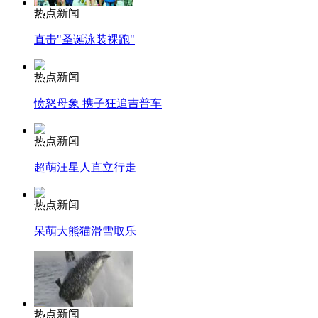
热点新闻
直击"圣诞泳装裸跑"
热点新闻
愤怒母象 携子狂追吉普车
热点新闻
超萌汪星人直立行走
热点新闻
呆萌大熊猫滑雪取乐
热点新闻