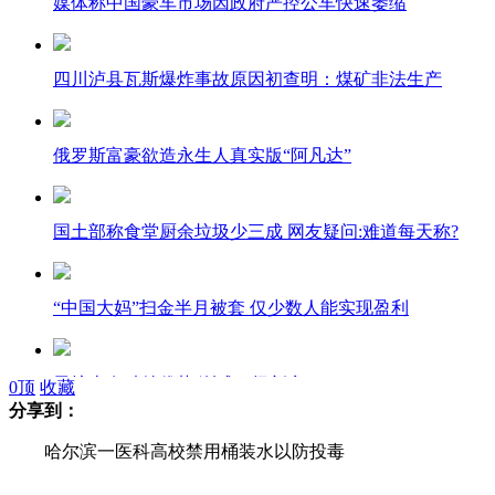
媒体称中国豪车市场因政府严控公车快速萎缩
四川泸县瓦斯爆炸事故原因初查明：煤矿非法生产
俄罗斯富豪欲造永生人真实版“阿凡达”
国土部称食堂厨余垃圾少三成 网友疑问:难道每天称?
“中国大妈”扫金半月被套 仅少数人能实现盈利
男护士有独特优势 渐成职场新宠
0
顶
收藏
分享到：
哈尔滨一医科高校禁用桶装水以防投毒
686人竞逐伊朗总统 至少20多名女性参加选举