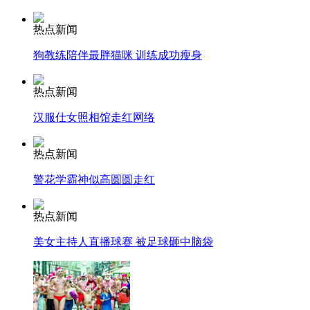
热点新闻
司机酒驾遇交警 急速倒车逃窜
狗教练陪伴最胖猫咪 训练成功瘦身
热点新闻
汉服仕女照相馆走红网络
热点新闻
警花学霸神似高圆圆走红
热点新闻
美女主持人直播球赛 被足球砸中脑袋