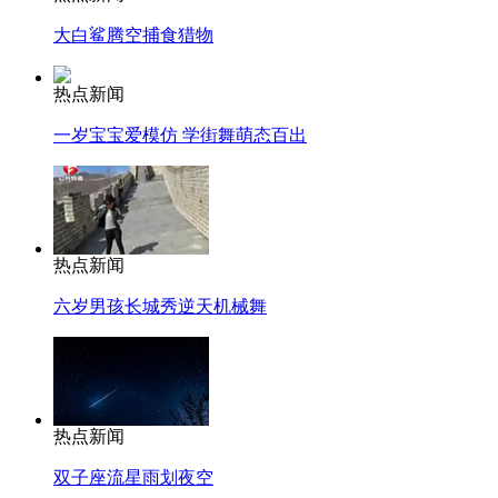
大白鲨腾空捕食猎物
热点新闻
一岁宝宝爱模仿 学街舞萌态百出
热点新闻
六岁男孩长城秀逆天机械舞
热点新闻
双子座流星雨划夜空