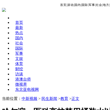
首页
|
滚动
|
国内
|
国际
|
军事
|
社会
|
地方
|
首页
最新
热点
国内
社会
国际
军事
文娱
体育
财经
访谈
港澳台侨
微视界
东北亚电视网
当前位置：
中新视频
>
民生新闻
>
教育
>
正文