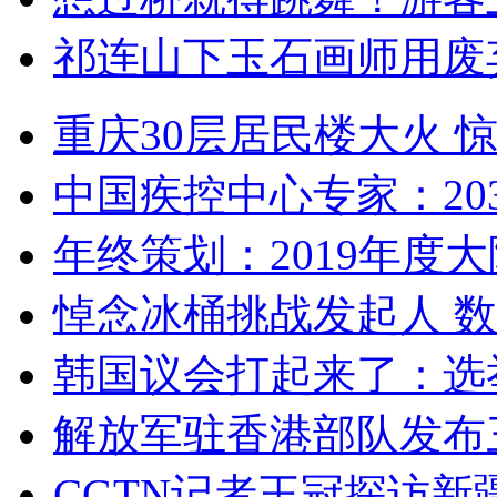
祁连山下玉石画师用废
重庆30层居民楼大火
中国疾控中心专家：203
年终策划：2019年度大陆
悼念冰桶挑战发起人 数百
韩国议会打起来了：选举
解放军驻香港部队发布三
CGTN记者王冠探访新疆