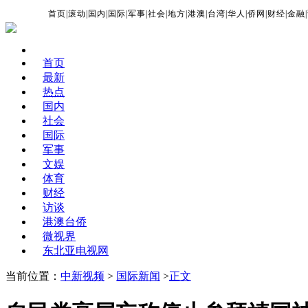
首页
|
滚动
|
国内
|
国际
|
军事
|
社会
|
地方
|
港澳
|
台湾
|
华人
|
侨网
|
财经
|
金融
|
首页
最新
热点
国内
社会
国际
军事
文娱
体育
财经
访谈
港澳台侨
微视界
东北亚电视网
当前位置：
中新视频
>
国际新闻
>
正文