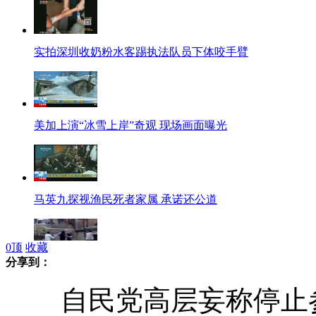
实拍深圳收奶粉水客踢执法队员下体咬手臂
美加上演“冰雪上岸”奇观 现场画面曝光
马英九探视渔民死者家属 承诺还公道
0
顶
收藏
分享到：
警察勇擒持刀歹徒 现场火爆激烈
自民党高层妄称停止参