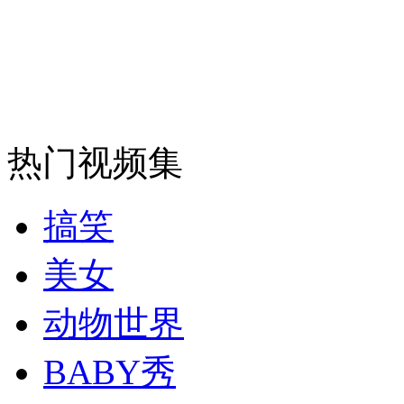
安徽一实载49人客车翻车
走！跟着总书记去植树
热门视频集
消防员救轻生者
花炮节热闹非凡
减压"枕头大战"
搞笑
美女
纽约上演“枕头大战”
动物世界
BABY秀
司机酒驾遇交警 急速倒车逃窜