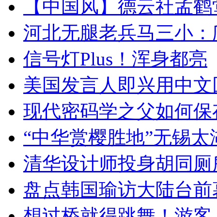
【中国风】德云社孟鹤
河北无腿老兵马三小：爬
信号灯Plus！浑身都亮
美国发言人即兴用中文
现代密码学之父如何保
“中华赏樱胜地”无锡
清华设计师投身胡同厕
盘点韩国瑜访大陆台前
想过桥就得跳舞！游客