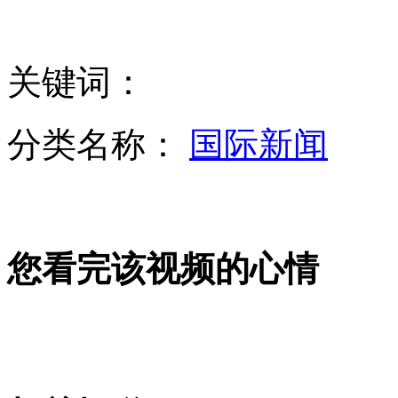
菲称已向渔民家属道歉 台斥其轻佻将付代价
关键词：
菲总统回应射杀台渔民事件：不了解详细情况
分类名称：
国际新闻
广东惠州一学生落水四同学施救 全部溺亡
您看完该视频的心情
东海舰队远海训练编队进入巴士海峡