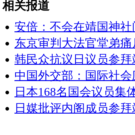
相关报道
泸县桃子沟煤矿瓦斯事故:28名遇难者名单公布
安倍：不会在靖国神社
山西运城恶犬咬伤多人 警民合力深夜将其击毙
东京审判大法官堂弟痛
韩民众抗议日议员参拜
女孩北京地铁殴打老人 痛下狠手拳打脚踢
中国外交部：国际社会
无痛分娩是否安全 医生回应
日本168名国会议员集
外交部：反对强权政治霸凌主义
日媒批评内阁成员参拜
外交部：有关国家言论片面不公正