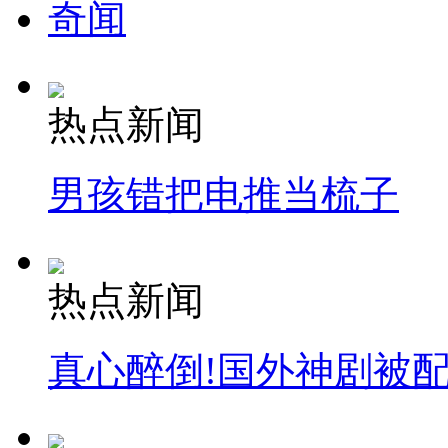
奇闻
热点新闻
男孩错把电推当梳子
热点新闻
真心醉倒!国外神剧被