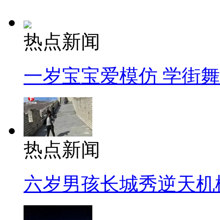
热点新闻
一岁宝宝爱模仿 学街
热点新闻
六岁男孩长城秀逆天机