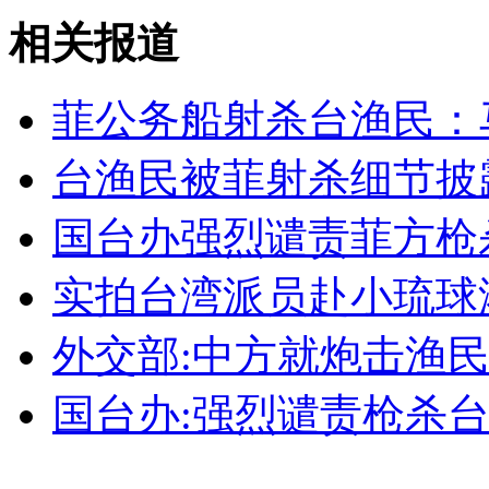
自民党高层妄称停止参拜靖国神社日本就完了
相关报道
山西运城恶犬咬伤多人 警民合力深夜将其击毙
菲公务船射杀台渔民：
台渔民被菲射杀细节披
女孩北京地铁殴打老人 痛下狠手拳打脚踢
国台办强烈谴责菲方枪
无痛分娩是否安全 医生回应
实拍台湾派员赴小琉球
外交部:中方就炮击渔
外交部：反对强权政治霸凌主义
国台办:强烈谴责枪杀
外交部：有关国家言论片面不公正