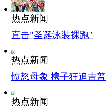
热点新闻
直击"圣诞泳装裸跑"
热点新闻
愤怒母象 携子狂追吉
热点新闻