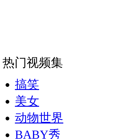
安徽一实载49人客车翻车
走！跟着总书记去植树
热门视频集
消防员救轻生者
花炮节热闹非凡
减压"枕头大战"
搞笑
美女
纽约上演“枕头大战”
动物世界
司机酒驾遇交警 急速倒车逃窜
BABY秀