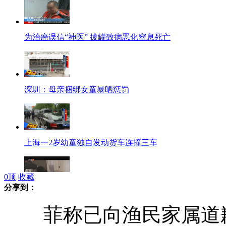
为治癌误信“神医” 拔罐致病恶化窒息死亡
深圳：母亲捆绑女童暴晒惩罚
上海一2岁幼童独自发动货车连撞三车
0
顶
收藏
分享到：
实拍警方壁橱中解救出被绑架女子
菲称已向渔民家属道歉