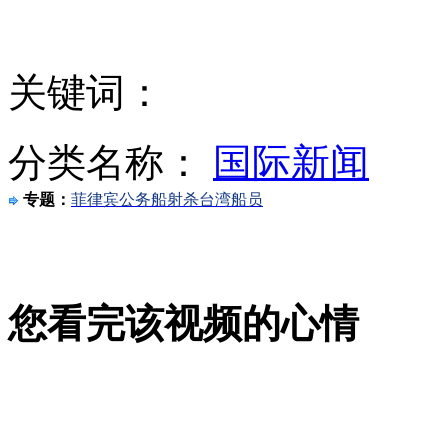
广东一高校食堂摆"全鸡宴" 被疑趁低价入货
关键词：
广东儿童哮喘15年增一倍 六七成由空调螨虫诱发
分类名称：
国际新闻
专题：
菲律宾公务船射杀台湾船员
两男子“分工”盗车全过程
您看完该视频的心情
土耳其逮捕9名土叙边境爆炸案嫌疑人