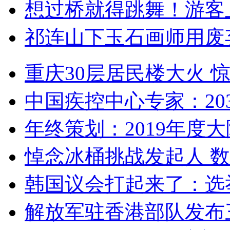
想过桥就得跳舞！游客
祁连山下玉石画师用废
重庆30层居民楼大火
中国疾控中心专家：203
年终策划：2019年度大陆
悼念冰桶挑战发起人 数百
韩国议会打起来了：选举
解放军驻香港部队发布三