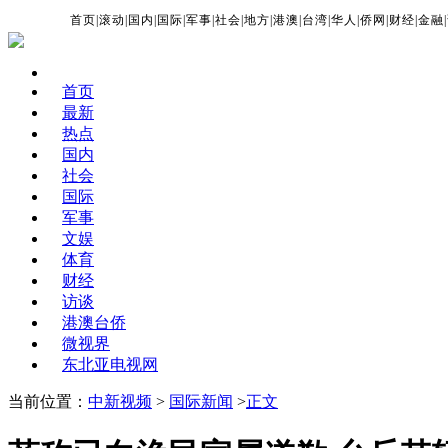
首页
|
滚动
|
国内
|
国际
|
军事
|
社会
|
地方
|
港澳
|
台湾
|
华人
|
侨网
|
财经
|
金融
|
首页
最新
热点
国内
社会
国际
军事
文娱
体育
财经
访谈
港澳台侨
微视界
东北亚电视网
当前位置：
中新视频
>
国际新闻
>
正文