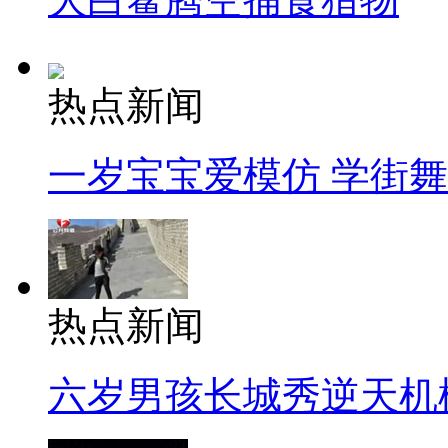
热点新闻
一岁宝宝爱模仿 学街
热点新闻
六岁男孩长城秀逆天机