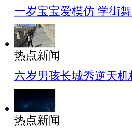
一岁宝宝爱模仿 学街
热点新闻
六岁男孩长城秀逆天机
热点新闻