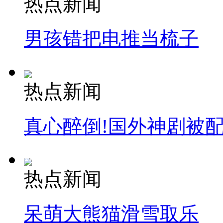
热点新闻
安徽一实载49人客车翻车
男孩错把电推当梳子
走！跟着总书记去植树
热点新闻
消防员救轻生者
花炮节热闹非凡
减压"枕头大战"
真心醉倒!国外神剧被
纽约上演“枕头大战”
热点新闻
司机酒驾遇交警 急速倒车逃窜
呆萌大熊猫滑雪取乐