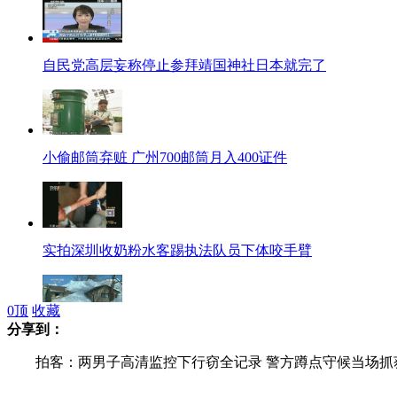
自民党高层妄称停止参拜靖国神社日本就完了
小偷邮筒弃赃 广州700邮筒月入400证件
实拍深圳收奶粉水客踢执法队员下体咬手臂
0
顶
收藏
分享到：
美加上演“冰雪上岸”奇观 现场画面曝光
拍客：两男子高清监控下行窃全记录 警方蹲点守候当场抓