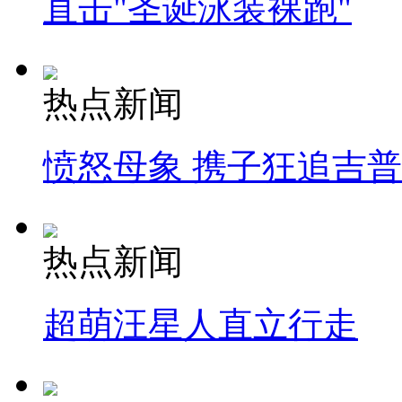
直击"圣诞泳装裸跑"
热点新闻
愤怒母象 携子狂追吉
热点新闻
超萌汪星人直立行走