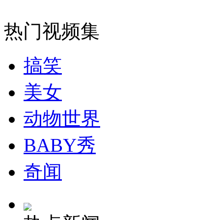
广东惠州一学生落水四同学施救 全部溺亡
热门视频集
山西运城恶犬咬伤多人 警民合力深夜将其击毙
搞笑
美女
女孩北京地铁殴打老人 痛下狠手拳打脚踢
动物世界
无痛分娩是否安全 医生回应
BABY秀
外交部：反对强权政治霸凌主义
奇闻
外交部：有关国家言论片面不公正