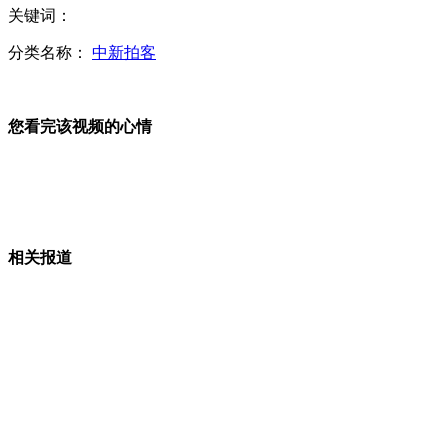
关键词：
马英九探视渔民死者家属 承诺还公道
分类名称：
中新拍客
您看完该视频的心情
警察勇擒持刀歹徒 现场火爆激烈
菲称已向渔民家属道歉 台斥其轻佻将付代价
相关报道
菲总统回应射杀台渔民事件：不了解详细情况