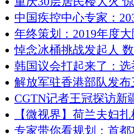
重庆30层居民楼大火
中国疾控中心专家：203
年终策划：2019年度大陆
悼念冰桶挑战发起人 数百
韩国议会打起来了：选举
解放军驻香港部队发布三
CGTN记者王冠探访新疆
【微视界】荷兰夫妇扎根青
专家带你看规划：首都功