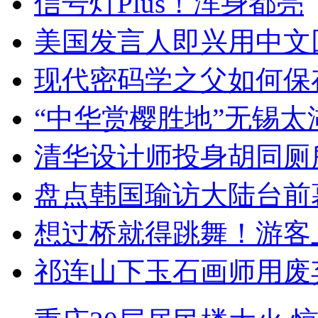
信号灯Plus！浑身都亮
美国发言人即兴用中文
现代密码学之父如何保
“中华赏樱胜地”无锡
清华设计师投身胡同厕
盘点韩国瑜访大陆台前
想过桥就得跳舞！游客
祁连山下玉石画师用废