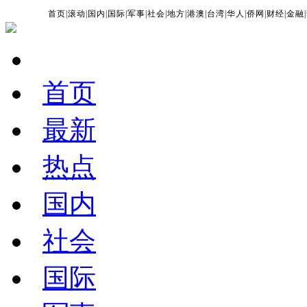
首页
|
滚动
|
国内
|
国际
|
军事
|
社会
|
地方
|
港澳
|
台湾
|
华人
|
侨网
|
财经
|
金融
|
首页
最新
热点
国内
社会
国际