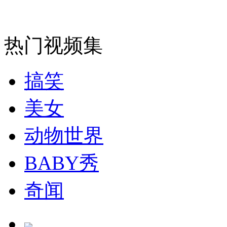
走！跟着总书记去植树
消防员救轻生者
花炮节热闹非凡
减压"枕头大战"
热门视频集
搞笑
纽约上演“枕头大战”
美女
司机酒驾遇交警 急速倒车逃窜
动物世界
BABY秀
奇闻