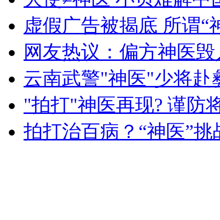
女孩北京地铁殴打老人 痛下狠手拳打脚踢
虚假广告被揭底 所谓“
网友热议：偏方神医毁
无痛分娩是否安全 医生回应
云南武警"神医"少将
外交部：反对强权政治霸凌主义
"拍打"神医再现? 谨防
外交部：有关国家言论片面不公正
拍打治百病？“神医”挑
安徽一实载49人客车翻车