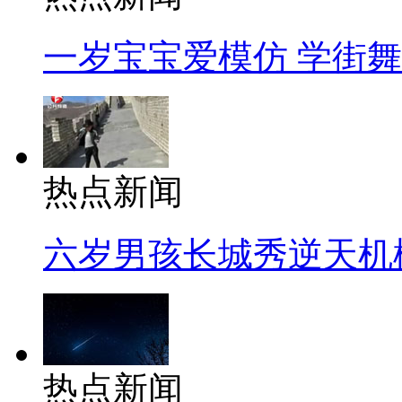
一岁宝宝爱模仿 学街
热点新闻
六岁男孩长城秀逆天机
热点新闻