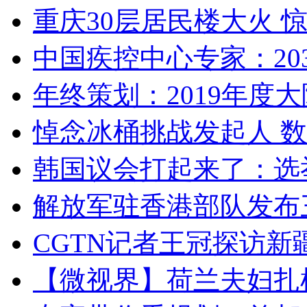
重庆30层居民楼大火
中国疾控中心专家：203
年终策划：2019年度大陆
悼念冰桶挑战发起人 数百
韩国议会打起来了：选举
解放军驻香港部队发布三
CGTN记者王冠探访新疆
【微视界】荷兰夫妇扎根青