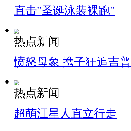
直击"圣诞泳装裸跑"
热点新闻
愤怒母象 携子狂追吉
热点新闻
超萌汪星人直立行走