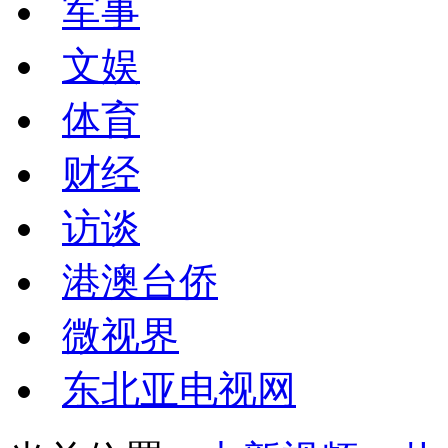
军事
文娱
体育
财经
访谈
港澳台侨
微视界
东北亚电视网