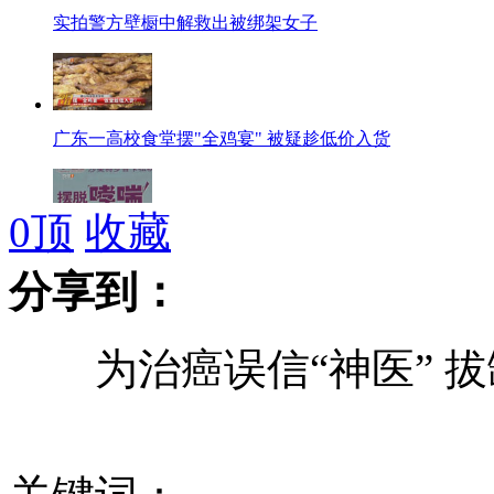
实拍警方壁橱中解救出被绑架女子
广东一高校食堂摆"全鸡宴" 被疑趁低价入货
0
顶
收藏
广东儿童哮喘15年增一倍 六七成由空调螨虫诱发
分享到：
为治癌误信“神医” 拔
两男子“分工”盗车全过程
土耳其逮捕9名土叙边境爆炸案嫌疑人