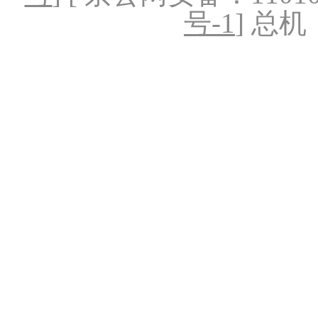
号-1
] 总机：