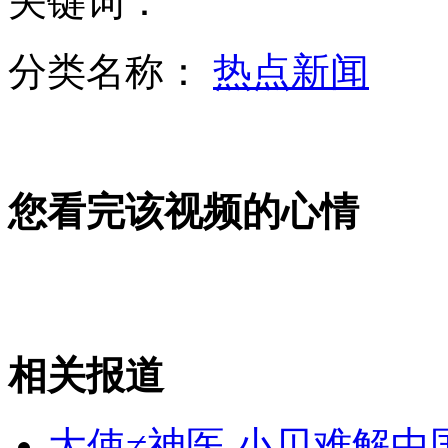
关键词：
分类名称：
热点新闻
自民党高层妄称停止参拜靖国神社日本就完了
您看完该视频的心情
小偷邮筒弃赃 广州700邮筒月入400证件
实拍深圳收奶粉水客踢执法队员下体咬手臂
相关报道
山西运城恶犬咬伤多人 警民合力深夜将其击毙
大使≠神医 小贝难解中