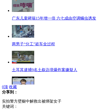
广东儿童哮喘15年增一倍 六七成由空调螨虫诱发
两男子“分工”盗车全过程
土耳其逮捕9名土叙边境爆炸案嫌疑人
0
顶
收藏
分享到：
自民党高层妄称停止参拜靖国神社日本就完了
实拍警方壁橱中解救出被绑架女子
关键词：