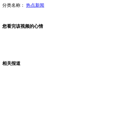
分类名称：
热点新闻
小偷邮筒弃赃 广州700邮筒月入400证件
您看完该视频的心情
实拍深圳收奶粉水客踢执法队员下体咬手臂
相关报道
美加上演“冰雪上岸”奇观 现场画面曝光
马英九探视渔民死者家属 承诺还公道