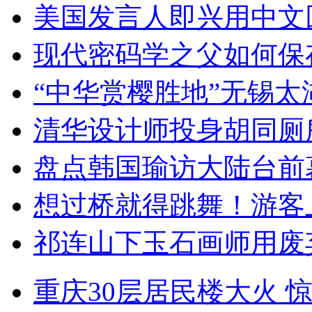
美国发言人即兴用中文
现代密码学之父如何保
“中华赏樱胜地”无锡
清华设计师投身胡同厕
盘点韩国瑜访大陆台前
想过桥就得跳舞！游客
祁连山下玉石画师用废
重庆30层居民楼大火