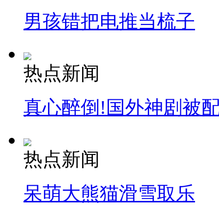
男孩错把电推当梳子
安徽一实载49人客车翻车
热点新闻
走！跟着总书记去植树
真心醉倒!国外神剧被
消防员救轻生者
花炮节热闹非凡
减压"枕头大战"
热点新闻
纽约上演“枕头大战”
呆萌大熊猫滑雪取乐
司机酒驾遇交警 急速倒车逃窜