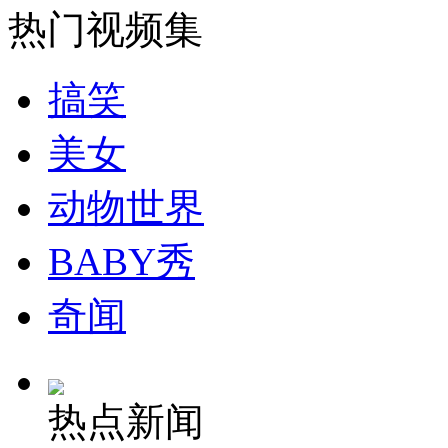
警察勇擒持刀歹徒 现场火爆激烈
热门视频集
山西运城恶犬咬伤多人 警民合力深夜将其击毙
搞笑
美女
女孩北京地铁殴打老人 痛下狠手拳打脚踢
动物世界
BABY秀
无痛分娩是否安全 医生回应
奇闻
外交部：反对强权政治霸凌主义
外交部：有关国家言论片面不公正
热点新闻