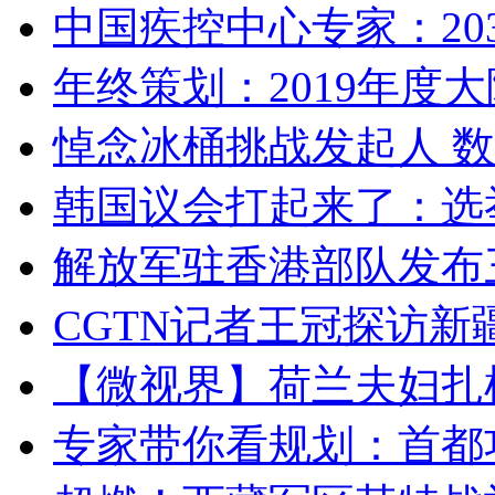
中国疾控中心专家：203
年终策划：2019年度大陆
悼念冰桶挑战发起人 数百
韩国议会打起来了：选举
解放军驻香港部队发布三
CGTN记者王冠探访新疆
【微视界】荷兰夫妇扎根青
专家带你看规划：首都功