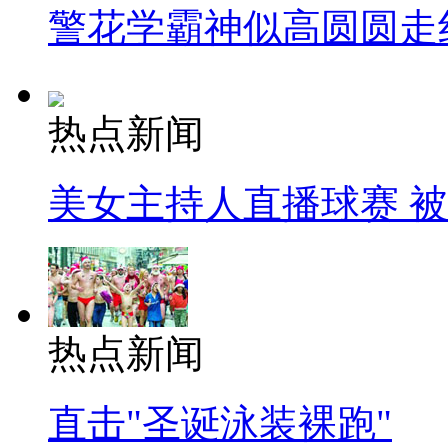
警花学霸神似高圆圆走
热点新闻
美女主持人直播球赛 
热点新闻
直击"圣诞泳装裸跑"