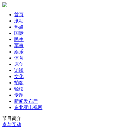
首页
滚动
热点
国际
民生
军事
娱乐
体育
原创
访谈
文化
拍客
轻松
专题
新闻发布厅
东北亚电视网
节目简介
参与互动