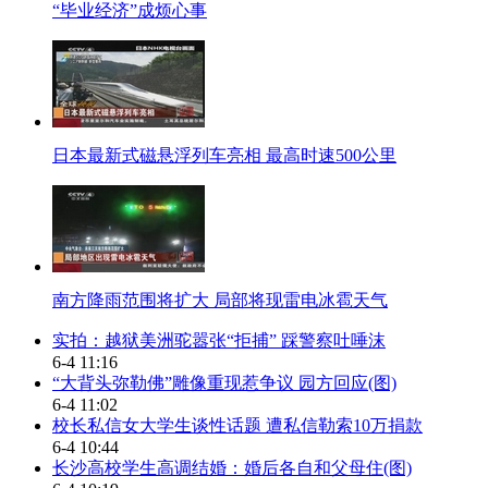
“毕业经济”成烦心事
日本最新式磁悬浮列车亮相 最高时速500公里
南方降雨范围将扩大 局部将现雷电冰雹天气
实拍：越狱美洲驼嚣张“拒捕” 踩警察吐唾沫
6-4 11:16
“大背头弥勒佛”雕像重现惹争议 园方回应(图)
6-4 11:02
校长私信女大学生谈性话题 遭私信勒索10万捐款
6-4 10:44
长沙高校学生高调结婚：婚后各自和父母住(图)