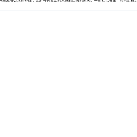
刺激着公众的神经，让所有有良知的人感到出奇的愤怒。中新社记者第一时间赶往万
疑人。
犯《中华人民共和国刑法》第二百三十七条之规定，涉嫌猥亵儿童罪。根据《中华人民
学生系主动联系校长。万宁宣传部14日凌晨称，法医鉴定组13日晚对4名涉事学生
我老婆说第一次的(检测)结果，和第二次的(检测)结果是不一样的。第二次的结果好
院，那个医生说没什么，(处女膜)都不破。他们都是这个样子说的。
。但是，问题就在于，妇检结果和所谓的“主动”就可以决定幼女没有受侵害吗？就
社会道德底线的事情。应有健全的法律机制惩责之,才符合公平合理的原则。