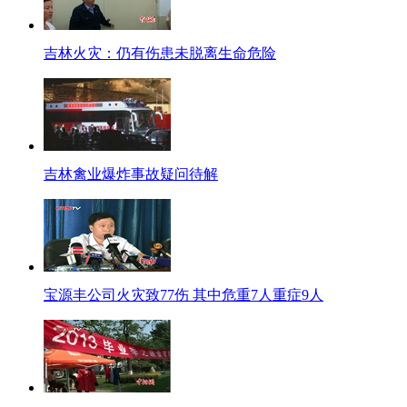
第一个问题，《旧金山和约》合法不合法？第二，钓鱼岛是不是属于琉球群岛
球群岛交出去。第五，战后日本的版图到底有多大。
吉林火灾：仍有伤患未脱离生命危险
【口播】罗援分析说，琉球根本不属于日本，因为琉球以前是一个独立王国，1
【同期】中国战略文化促进会常务副会长兼秘书长罗援
到了1872年，日本的明治政府没有跟中国商量，就把琉球国废除了，把国王
民。
【解说】罗援说，美国把琉球交给了日本，当时琉球国民没有能力推翻美国这
吉林禽业爆炸事故疑问待解
【同期】中国战略文化促进会常务副会长兼秘书长罗援
所以说琉球的问题，刚才我已经讲到了，你不管它是属于谁的，是不是中国的
分，绝对不是你日本的。
【片尾口播】黑夜给了我黑色的眼睛，我却用它来寻找光明。希望海南警方能
希望日本能够切实尊重历史真相，认清历史，才能更好地看清未来。好了，今天
宝源丰公司火灾致77伤 其中危重7人重症9人