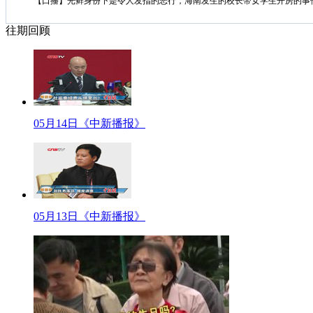
【口播】光鲜身份下是令人发指的恶行，海南发生的校长带女学生开房的事件
标题：家长质疑开房事件鉴定结果
往期回顾
【解说】5月15日，万宁市人民检察院批准逮捕两名涉嫌猥亵儿童罪犯罪嫌
【同期】万宁市人民检察院副检察长 曾圣和
经检委会讨论，认为根据该案现有的事实和证据，陈某鹏、冯某松的行为已经触
罪嫌疑人陈某鹏、冯某松。
【解说】目前，该案已移送公安机关继续侦查。海南警方14日上午称事几名女
05月14日《中新播报》
质疑与10日的鉴定结果不一样。
【同期】受害学生家长符先生
因为昨天晚上，公安局要求我们带小孩过去再一次检查，因为我老婆带她去，听
的。(第二次呢)第二次是昨天晚上，(第一次呢)大概是10号下午
【同期】受害女孩家长林女士
05月13日《中新播报》
他们说你那个破了。(你女儿做了几次鉴定)星期六做了一次，到昨天晚上去医
【口播】万宁市委宣传部就此表示，此次鉴定需送审公安厅之后才能出最终结论
标题：媒体评论：别拿“女生联系校长”来开脱
海南大学教授章汝先表示,小学校长“带学生开房”是一件良心泯灭、严重挑战