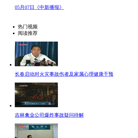
要求菲律宾“驻台代表”返国协助妥善处理本案等3项制裁措施。马英九还表示，
05月07日《中新播报》
【主持人】菲律宾方面的态度使得这件事仍没有让各方满意的结果，同样还没有
“红罐之争”广药加多宝法庭再对决
热门视频
【配音】庭审中，广药集团不仅要求加多宝停止生产销售红罐外包装产品、销毁
阅读推荐
审判长多次提醒发言要简明扼要，应停止攻击对方，友好表达本方观点和意见。
【主持人】其实“红罐之争”这事还得从王老吉、加多宝商标之争说起，广药在
吉、加多宝的包装极其相似，这就引起了广药和加多宝的“红罐之争”。“红罐”
三 网络大红人
罗援：琉球都不属于日本 何谈钓鱼岛
长春启动对火灾事故伤者及家属心理健康干预
【同期】中国战略文化促进会常务副会长兼秘书长罗援
琉球它都不属于你，你何谈钓鱼岛。
【口播】近期，日本方面在钓鱼岛问题上频频挑起事端，中国官方媒体《人民日
谈》时就直言，琉球都不属于日本，何谈钓鱼岛！
吉林禽业公司爆炸事故疑问待解
【解说】罗援说，日本人称钓鱼岛属于自己，其中一个依据是在1951年美国
入了琉球群岛，在1971年美国把琉球群岛交给日本的时候，就有钓鱼岛。这就成
【同期】中国战略文化促进会常务副会长兼秘书长罗援