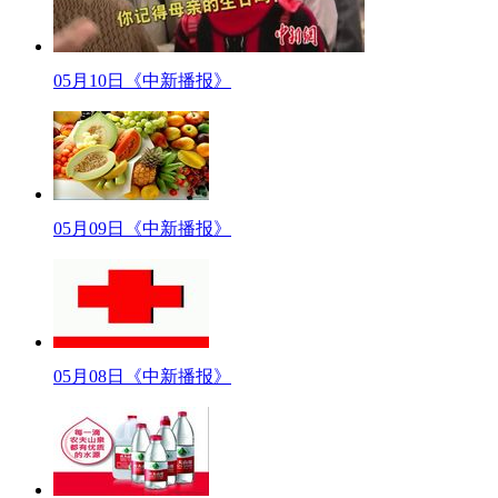
《京华时报》评论，当“警方称系女生联系校长”这样的表态被拎出来，甚至
全国政协委员、全国妇联副主席甄砚认为，从诸多案例来看，无论是从立法的
05月10日《中新播报》
【口播】如此令人发指的罪恶行径，用丧心病狂来形容绝不为过，有网友就说
一个真相，还受害者一个公道。
二 时事每日鲜
市长跟教师比晒工资被指：太矫情！
【主持人】这边海南万宁校长带学生开房事件尚没有褪去迷雾露出真相，那边湖
05月09日《中新播报》
家底，称穷人难当家，自己每月卡上的工资也只有2440元。
【主持人+微博】市长和教师比谁工资比较低，这事还真是头一回碰上
湖北网友笑称，市长晒工资危机公关做得好！ (不知道这位网友是夸这位市长
【主持人】要我说，市长跟教师比工资的做法，实在太矫情。何况，教师集体
公务船枪杀事件的最新进展。(换图)台湾外事部门15日凌晨召开记者会表示，
05月08日《中新播报》
菲方答应道歉惩凶 慰问金不符台湾期望
【配音】记者会上，台湾外事部门负责人林永乐强调，菲律宾“驻台代表”白
马英九宣布冻结菲劳申请 召回台“驻菲代表”
【配音】针对菲方的态度，台湾地区最高领导人马英九在5月15日上午7点召