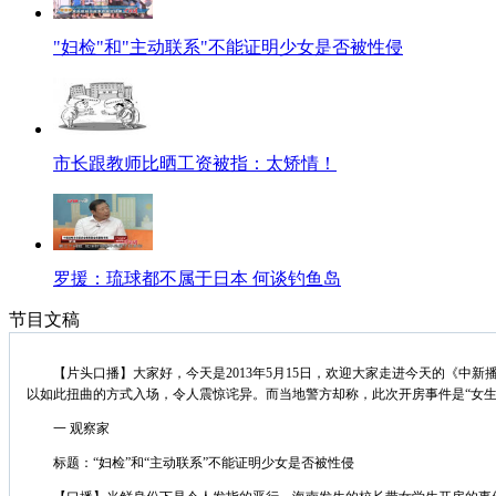
"妇检"和"主动联系"不能证明少女是否被性侵
市长跟教师比晒工资被指：太矫情！
罗援：琉球都不属于日本 何谈钓鱼岛
节目文稿
【片头口播】大家好，今天是2013年5月15日，欢迎大家走进今天的《中
以如此扭曲的方式入场，令人震惊诧异。而当地警方却称，此次开房事件是“女生
一 观察家
标题：“妇检”和“主动联系”不能证明少女是否被性侵