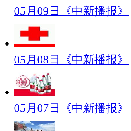
为我是社监委的控制人。
05月09日《中新播报》
【口播】今天中新社记者分别
王永。我们知道，最近对于红会
萧墙，作为红会的第三方监督机
人周筱赟提出的问题可谓刀刀见
05月08日《中新播报》
员会委员，王永将会有什么样的
社监委经费从哪里出？
标题：社监委经费从哪里出
05月07日《中新播报》
【解说】据周筱赟披露，红会
费全由委员自筹”，王永也说社