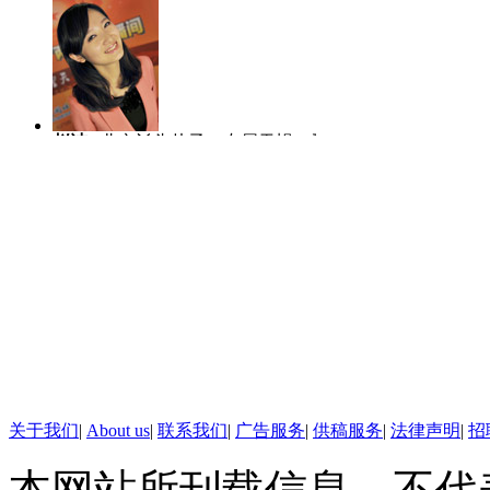
可能被拘留，行人闯红灯将被记
被记录进全国车驾管业务系统等
就麻烦了。
赵洁
北京丫头片子，专属天蝎，爱哭
陈虎龙
中国传
【主持人】咱们再说说北京楼市
爱笑爱玩爱闹。
士，曾任深圳大
人比赛全国八强
售审批，这事本来只要各地住建
要多一道门槛了，分管住建委的
真是“压力山大”啊！
马宁
主播团队的新成员，2004年至
李越
2010年
北京楼市“限价令”升级 房价
2012年在中国教育电视台担任新闻主
作中逐渐形成端
播。和热爱的新闻工作在一起，生活每
了主持，更喜欢
【画面】据21世纪经济报道的
天都充满阳光和快乐。
线。
关于我们
|
About us
|
联系我们
|
广告服务
|
供稿服务
|
法律声明
|
招
露，在北京房价连涨的背景下，
本网站所刊载信息，不代