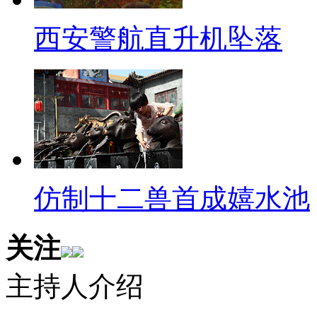
资讯统计的数据显示，252家带“
开披露的业务招待费一项，总计65
西安警航直升机坠落
待费用超过中国铁建了，中国人寿“
然，我说的这些话全都不是什么褒
社会责任在哪呢？再说个责任的事
事情，好多大人偏偏装不懂。看
行人应该遵守的交通规则。(换图
仿制十二兽首成嬉水池
也开始罚款，最高100元，这个
深圳规定行人闯红灯最高罚
关注
【配音】深圳将从今年5月23
主持人介绍
罚”，最高100元的罚款额目前