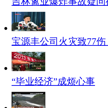
吉林禽业爆炸事故疑问
社监委由红会提供办公场所和设
红会，办公人员就是红会的工作
会的，它就是红会的一个内设机
【同期】红会社会监督委员会
宝源丰公司火灾致77伤
目前红十字会为社监委秘书处
领导下负责日常工作，办公场地
的部门和人员负责和社监委的沟
红会的日常沟通和工作衔接，这
“毕业经济”成烦心事
标题：王永和红会涉利益交
【解说】周筱赟还提出，本次