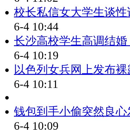
红会作为一个公益机构，去参
校长私信女大学生谈性话
【同期】红会社会监督委员会
6-4 10:44
当时我们没有收取红会一分钱
长沙高校学生高调结婚
是没有任何利益往来。
6-4 10:19
【口播】慈心为人，善举济世。
以色列女兵网上发布裸露
开始了，但是中国的公益慈善事
6-4 10:11
事业的建立，最重要的一点就是
必须在制度化和专业化改革上下
钱包到手小偷突然良心
监委的种种问题，他将有下一步
促进红会、社监委不断地改革、
6-4 10:09