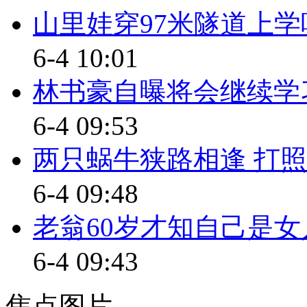
二 中新记者眼
山里娃穿97米隧道上学
云南回应安宁炼油项目选址与
6-4 10:01
林书豪自曝将会继续学
【口播】谈到金钱与责任，规
以说对拉动地方经济肯定是好事
6-4 09:53
市民对可能造成的环境污染产生
两只蜗牛狭路相逢 打照
房安置和子女就业问题。炼油项
6-4 09:48
负起什么样的责任呢？
老翁60岁才知自己是女
标题：云南发改委谈昆明炼化
6-4 09:43
月13日，云南省发改委就昆明市
委副主任、省能源局局长马晓佳
焦点图片