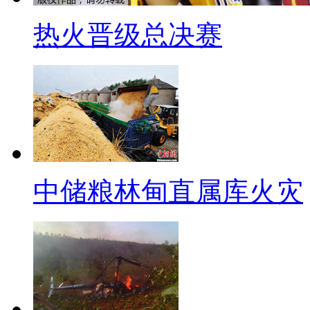
作。
热火晋级总决赛
台湾当局已派出3艘海巡舰和1
按照台湾当局领导人马英九最后通
和赔偿事宜进行回应，台湾将实
台务工。此外，台湾当局外事部门
表”白熙礼已返回菲律宾国内，
以解决争议。
中储粮林甸直属库火灾
中国人寿年招待费14亿 居上
【主持人】要我说，该道歉道
的方法！视线转回国内，咱们接着