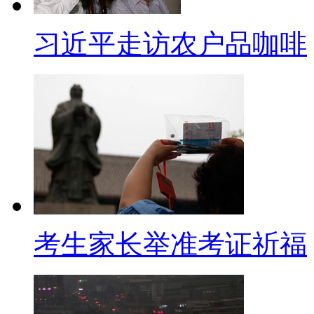
安宁炼化厂失地村民安置问题【解
化项目召开的恳谈会上，针对炼
习近平走访农户品咖啡
题，昆明市市长李文荣做出了回应
要把环境摆在第一位，同时要把
果，对待这个问题，你们拥护政
搬迁房建好，让你们从早日的临
落实好不好。【解说】针对村民
石化有限公司总经理胡兢克表示
当地村民子女进厂工作。【同期
考生家长举准考证祈福
克)：有合适的，满足我们招工
个，我们在安宁以后，我们会带
们这个炼厂服务，在这些产业招