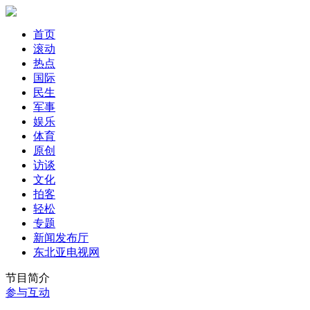
首页
滚动
热点
国际
民生
军事
娱乐
体育
原创
访谈
文化
拍客
轻松
专题
新闻发布厅
东北亚电视网
节目简介
参与互动