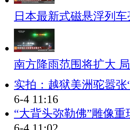
主办了品牌中国女性的颁奖活动
选“2013年中国十大品牌女性”。
日本最新式磁悬浮列车亮
【同期】网络爆料人 周筱赟
一个监督者，号称监督者给他
是非常不合适的。
南方降雨范围将扩大 
【解说】王永回应说，正因为
了解赵白鸽的工作思路和工作状
实拍：越狱美洲驼嚣张“
辛。
6-4 11:16
【解说】此外，周筱赟还质疑
“大背头弥勒佛”雕像重
【同期】网络爆料人 周筱赟
6-4 11:02