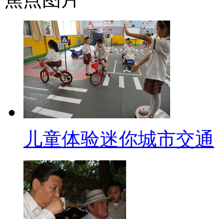
地图前向记者指出云南油料的来
马晓佳认为是滇中布局的经济环
任 云南省能源局局长 马晓佳)
都是有问题的，如果它没有毒，
捷、经济、那么在便捷经济里面
制中心，是成品油需要量最多的
心靠近是最经济的。【解说】发
儿童体验迷你城市交通
址在安宁是综合各方条件决定的
铁路西线出昆明的第一站。【同期
毕竟将来炼油厂建成以后，它的
路的建设条件等等大约这些条件