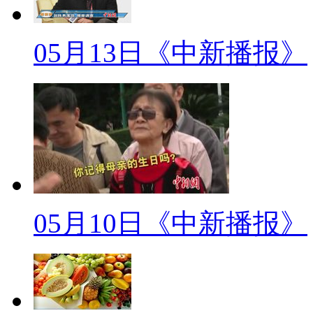
会监督委员会就被质疑靠红会的
说。
05月13日《中新播报》
一 观察家
标题：社监委的尴尬处境：独
【同期】周筱赟
一个监督者，号称监督者给他的
05月10日《中新播报》
【同期】王永
在这些网友的眼里，社监委是
监委的新闻发言人，相对来说发