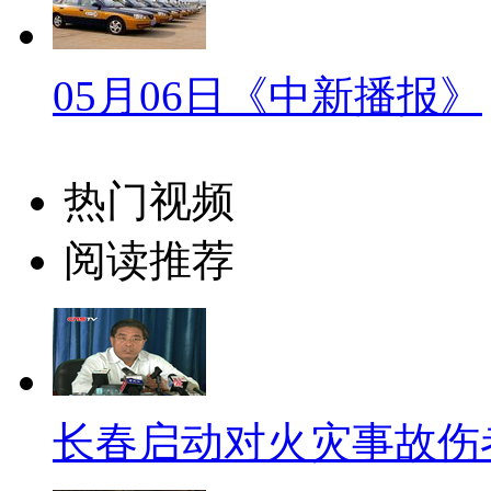
一位委员捐赠。周筱赟认为，所
的，受红会审批，实际是社监委
05月06日《中新播报》
【解说】对此，王永回应，红
理的，这并不影响社监委的独立
会监督委员会委员 王永
热门视频
社会监督委员会也非常明确地规
阅读推荐
务，不从红会领取任何的报酬
【同期】网络爆料人 周筱赟
我真的不知道这是一种什么神
长春启动对火灾事故伤
在独立监督，这可能吗？还有这