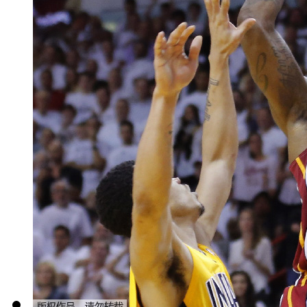
事件轻描淡写的态度引起台湾民
府马拉坎南宫副发言人华尔特在
相关问题，再次引发台湾民众愤
【主持人】台湾媒体说，菲律
的问题上，这位发言人笑得真是“
世13日首度事件公开作出回应，
向台湾道歉。
【画面】菲律宾官方的傲慢触
台北市，手持菲律宾总统阿基诺
处”抗议。要求严惩凶手，并且