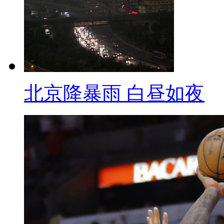
道，优先的来考虑我们这些子女
政府方面也表示，会对失地村民
造更多就业机会。
三 时事每日鲜
北京降暴雨 白昼如夜
【主持人】中国台湾地区渔民
酵。(点图)台湾当局发出72小
菲律宾驻台“代表处”抗议。可是
有发出任何道歉声明。
72小时最后通牒大限将至 菲
【配音】事发之后，菲律宾从