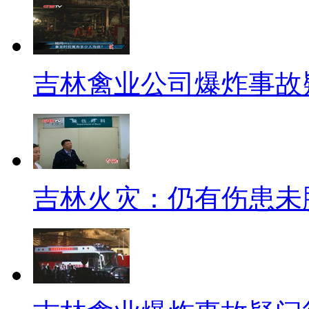
界通用的惯例？所以才要强调什
【解说】网友认为，社监委经
监委是否能够很好地施行监督功
吉林禽业公司爆炸事故
的收入，不需要其他经费。
【解说】周筱赟认为，在现在
委是无法做到独立监督的。按照
审计，红会完全可以委托。而社
吉林火灾：仍有伤患未
构，这怎么样做到独立监督呢。
标题：社监委无法脱离红会
【解说】除了资金问题，周筱