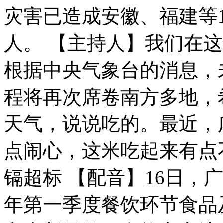
灾害已造成安徽、福建等1
女孩北京地铁殴打老人 痛下狠手拳打脚踢
人。 【主持人】我们在
无痛分娩是否安全 医生回应
根据中央气象台的消息，
外交部：反对强权政治霸凌主义
程将再次席卷南方多地，
外交部：有关国家言论片面不公正
天气，说说吃的。最近，
点闹心，这米吃起来有点
安徽一实载49人客车翻车
镉超标 【配音】16日，
年第一季度餐饮环节食品