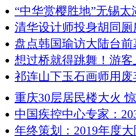
“中华赏樱胜地”无锡
清华设计师投身胡同厕
盘点韩国瑜访大陆台前
想过桥就得跳舞！游客
祁连山下玉石画师用废
重庆30层居民楼大火
中国疾控中心专家：203
年终策划：2019年度大陆