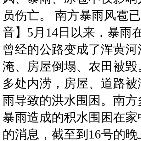
员伤亡。 南方暴雨风雹已致
音】5月14日以来，暴
警察持冲锋枪抓捕嫌犯
曾经的公路变成了浑黄河
山西煤矿产区村庄沉降 9成房屋开裂或倒塌
淹、房屋倒塌、农田被毁
多处内涝，房屋、道路被
日执政自民党公布新的防卫计划大纲建议草案
雨导致的洪水围困。南方
暴雨造成的积水围困在家
山西运城恶犬咬伤多人 警民合力深夜将其击毙
的消息，截至到16号的