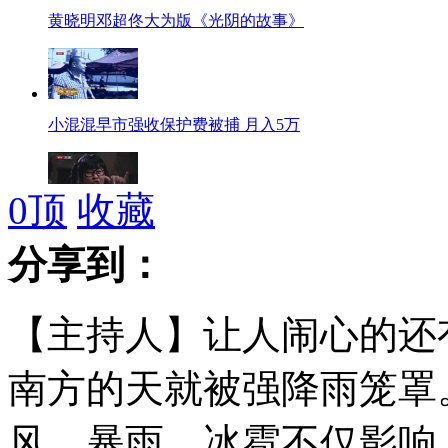
黄晓明邓超佟大为版《光阴的故事》
小混混早市强收保护费被捕 月入5万
0
顶
收藏
特型演员偷助理银行卡盗刷 涉嫌盗窃被批捕
分享到：
【主持人】让人闹心的还
男子被欠薪跳塔轻生 女记者爬楼劝救
南方的天就被强降雨笼罩
风、暴雨、冰雹不仅影响
网曝学生被老师扯头发狠揍