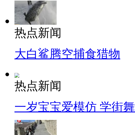
热点新闻
大白鲨腾空捕食猎物
热点新闻
一岁宝宝爱模仿 学街