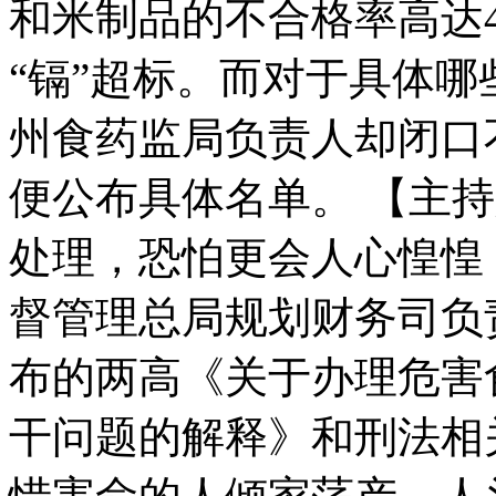
走！跟着总书记去植树
和米制品的不合格率高达4
“镉”超标。而对于具体
消防员救轻生者
花炮节热闹非凡
减压"枕头大战"
州食药监局负责人却闭口
便公布具体名单。 【主
纽约上演“枕头大战”
处理，恐怕更会人心惶惶
司机酒驾遇交警 急速倒车逃窜
督管理总局规划财务司负
布的两高《关于办理危害
干问题的解释》和刑法相