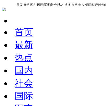
首页
|
滚动
|
国内
|
国际
|
军事
|
社会
|
地方
|
港澳
|
台湾
|
华人
|
侨网
|
财经
|
金融
|
首页
最新
热点
国内
社会
国际