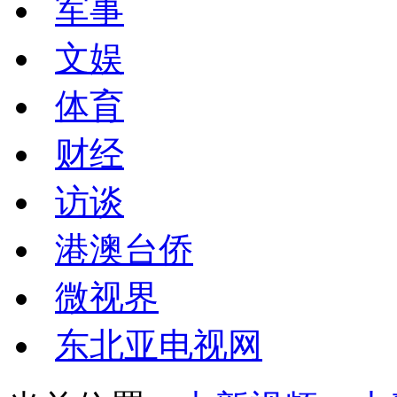
军事
文娱
体育
财经
访谈
港澳台侨
微视界
东北亚电视网