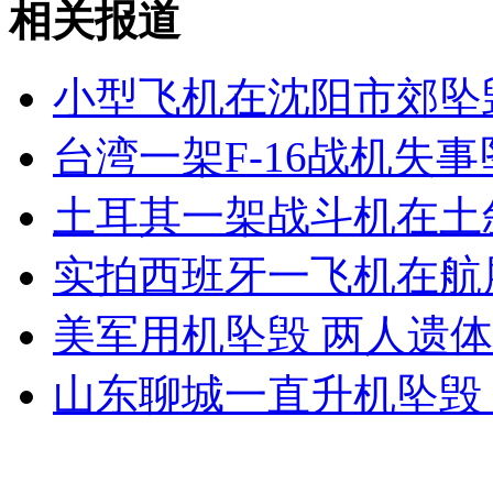
相关报道
山西运城恶犬咬伤多人 警民合力深夜将其击毙
小型飞机在沈阳市郊坠
女孩北京地铁殴打老人 痛下狠手拳打脚踢
台湾一架F-16战机失
无痛分娩是否安全 医生回应
土耳其一架战斗机在土
实拍西班牙一飞机在航
外交部：反对强权政治霸凌主义
美军用机坠毁 两人遗
外交部：有关国家言论片面不公正
山东聊城一直升机坠毁
安徽一实载49人客车翻车