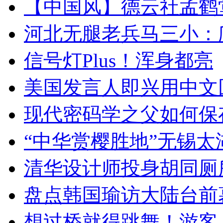
【中国风】德云社孟鹤
河北无腿老兵马三小：爬
信号灯Plus！浑身都亮
美国发言人即兴用中文
现代密码学之父如何保
“中华赏樱胜地”无锡
清华设计师投身胡同厕
盘点韩国瑜访大陆台前
想过桥就得跳舞！游客