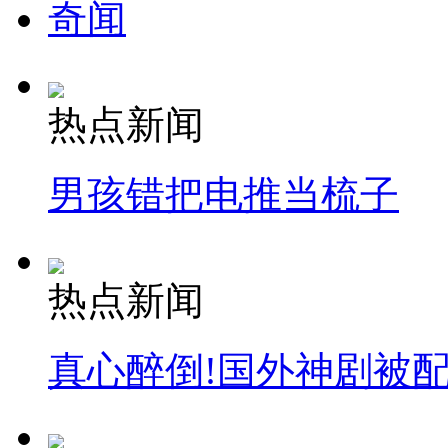
奇闻
热点新闻
男孩错把电推当梳子
热点新闻
真心醉倒!国外神剧被