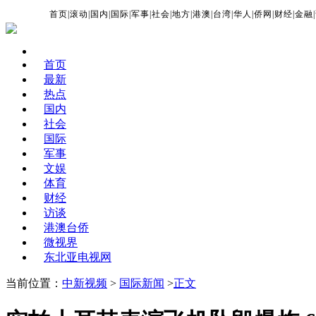
首页
|
滚动
|
国内
|
国际
|
军事
|
社会
|
地方
|
港澳
|
台湾
|
华人
|
侨网
|
财经
|
金融
|
首页
最新
热点
国内
社会
国际
军事
文娱
体育
财经
访谈
港澳台侨
微视界
东北亚电视网
当前位置：
中新视频
>
国际新闻
>
正文