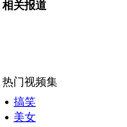
相关报道
无痛分娩是否安全 医生回应
外交部：反对强权政治霸凌主义
外交部：有关国家言论片面不公正
热门视频集
安徽一实载49人客车翻车
搞笑
走！跟着总书记去植树
美女