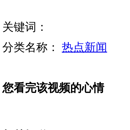
实拍弱匪抢劫时“思考人生”
关键词：
韩国怀疑朝鲜发射的可能不是导弹
分类名称：
热点新闻
28岁博士后成正教授 成长简历引网友膜拜
扬州政法委书记女儿毕业3年升副处
您看完该视频的心情
山西运城恶犬咬伤多人 警民合力深夜将其击毙
女孩北京地铁殴打老人 痛下狠手拳打脚踢