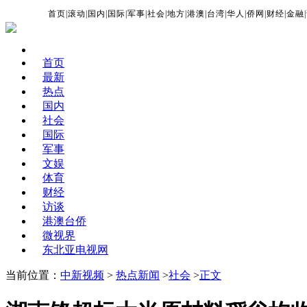
首页
|
滚动
|
国内
|
国际
|
军事
|
社会
|
地方
|
港澳
|
台湾
|
华人
|
侨网
|
财经
|
金融
|
首页
最新
热点
国内
社会
国际
军事
文娱
体育
财经
访谈
港澳台侨
微视界
东北亚电视网
当前位置：
中新视频
>
热点新闻
>
社会
>
正文