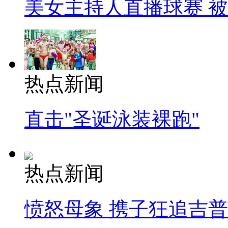
美女主持人直播球赛 
热点新闻
直击"圣诞泳装裸跑"
热点新闻
愤怒母象 携子狂追吉