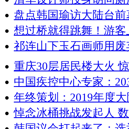
盘点韩国瑜访大陆台前
想过桥就得跳舞！游客
祁连山下玉石画师用废
重庆30层居民楼大火
中国疾控中心专家：203
年终策划：2019年度大陆
悼念冰桶挑战发起人 数百
韩国议会打起来了：选举