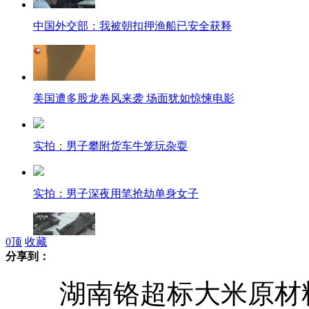
中国外交部：我被朝扣押渔船已安全获释
美国遭多股龙卷风来袭 场面犹如惊悚电影
实拍：男子攀附货车牛笼玩杂耍
实拍：男子深夜用笔抢劫单身女子
0
顶
收藏
分享到：
菲律宾同意台调查团登船验枪
湖南铬超标大米原材料