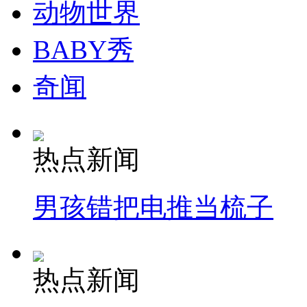
动物世界
消防员救轻生者
花炮节热闹非凡
减压"枕头大战"
BABY秀
奇闻
纽约上演“枕头大战”
司机酒驾遇交警 急速倒车逃窜
热点新闻
男孩错把电推当梳子
热点新闻