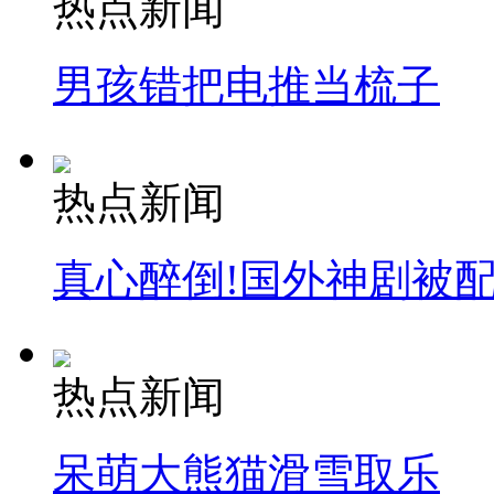
热点新闻
纽约上演“枕头大战”
男孩错把电推当梳子
司机酒驾遇交警 急速倒车逃窜
热点新闻
真心醉倒!国外神剧被
热点新闻
呆萌大熊猫滑雪取乐