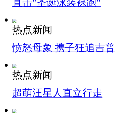
直击"圣诞泳装裸跑"
热点新闻
愤怒母象 携子狂追吉
热点新闻
超萌汪星人直立行走