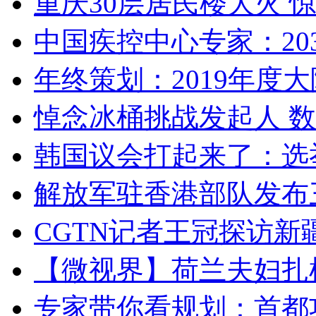
重庆30层居民楼大火
中国疾控中心专家：203
年终策划：2019年度大陆
悼念冰桶挑战发起人 数百
韩国议会打起来了：选举
解放军驻香港部队发布三
CGTN记者王冠探访新疆
【微视界】荷兰夫妇扎根青
专家带你看规划：首都功