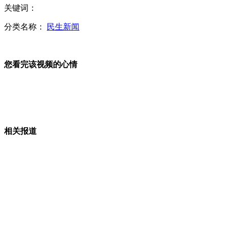
劫匪抢劫金店逃走 竟遇警察散会被擒
关键词：
分类名称：
民生新闻
主人为抢停车位放模特卖萌占位
您看完该视频的心情
网传各省吃辣能力排行 湖南居首福建垫底
山西运城恶犬咬伤多人 警民合力深夜将其击毙
相关报道
女孩北京地铁殴打老人 痛下狠手拳打脚踢
无痛分娩是否安全 医生回应