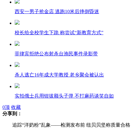
西安一男子抢金店 逃跑10米后摔倒昏迷
校长给全校学生下跪 称尝试“新教育方式”
菲律宾拒绝公布射杀台渔民事件录影带
杀人逃亡16年成大学教授 老乡聚会被认出
实拍俄士兵用钳拔额头子弹 不打麻药谈笑自如
0
顶
收藏
分享到：
曼德拉女儿为争夺财产支配权状告父亲
追踪“洋奶粉”乱象——检测发布前 纽贝贝坚称质量合格