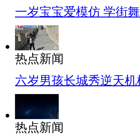
一岁宝宝爱模仿 学街
热点新闻
六岁男孩长城秀逆天机
热点新闻