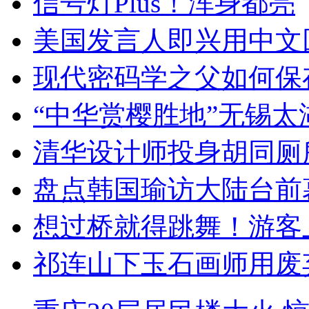
信号灯Plus！浑身都亮
美国发言人即兴用中文
现代密码学之父如何保
“中华赏樱胜地”无锡
清华设计师投身胡同厕
盘点韩国瑜访大陆台前
想过桥就得跳舞！游客
祁连山下玉石画师用废