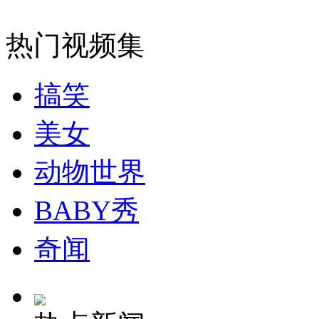
外交部：反对强权政治霸凌主义
热门视频集
外交部：有关国家言论片面不公正
搞笑
美女
安徽一实载49人客车翻车
动物世界
BABY秀
走！跟着总书记去植树
奇闻
消防员救轻生者
花炮节热闹非凡
减压"枕头大战"