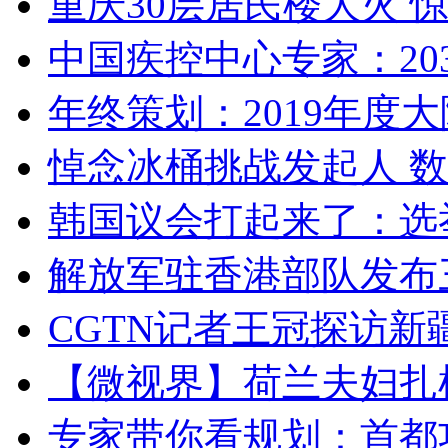
重庆30层居民楼大火
中国疾控中心专家：203
年终策划：2019年度大陆
悼念冰桶挑战发起人 数百
韩国议会打起来了：选举
解放军驻香港部队发布三
CGTN记者王冠探访新疆
【微视界】荷兰夫妇扎根青
专家带你看规划：首都功