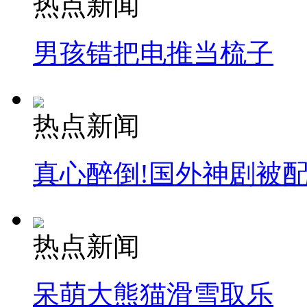
热点新闻
纽约上演“枕头大战”
男孩错把电推当梳子
司机酒驾遇交警 急速倒车逃窜
热点新闻
真心醉倒!国外神剧被
热点新闻
呆萌大熊猫滑雪取乐