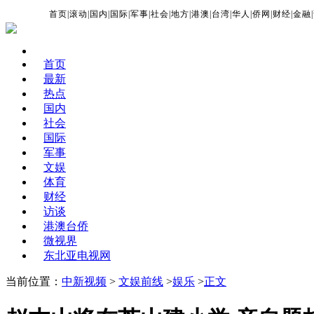
首页
|
滚动
|
国内
|
国际
|
军事
|
社会
|
地方
|
港澳
|
台湾
|
华人
|
侨网
|
财经
|
金融
|
首页
最新
热点
国内
社会
国际
军事
文娱
体育
财经
访谈
港澳台侨
微视界
东北亚电视网
当前位置：
中新视频
>
文娱前线
>
娱乐
>
正文