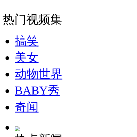
外交部：反对强权政治霸凌主义
热门视频集
外交部：有关国家言论片面不公正
搞笑
美女
安徽一实载49人客车翻车
动物世界
BABY秀
走！跟着总书记去植树
奇闻
消防员救轻生者
花炮节热闹非凡
减压"枕头大战"