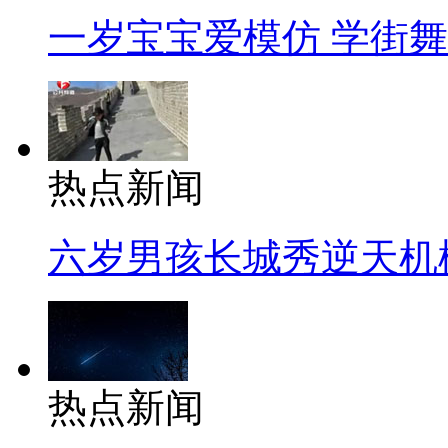
一岁宝宝爱模仿 学街
热点新闻
六岁男孩长城秀逆天机
热点新闻