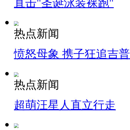
直击"圣诞泳装裸跑"
热点新闻
愤怒母象 携子狂追吉
热点新闻
超萌汪星人直立行走