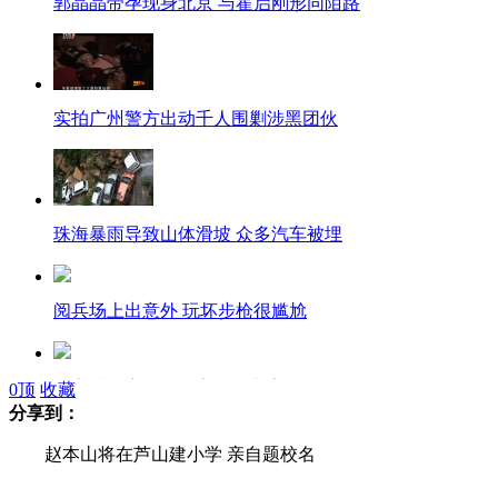
郭晶晶带孕现身北京 与霍启刚形同陌路
实拍广州警方出动千人围剿涉黑团伙
珠海暴雨导致山体滑坡 众多汽车被埋
阅兵场上出意外 玩坏步枪很尴尬
国安被爆赛后怒砸客场更衣室
0
顶
收藏
分享到：
赵本山将在芦山建小学 亲自题校名
北京出租车调价听证会今日举行