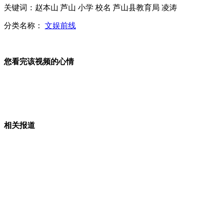
关键词：赵本山 芦山 小学 校名 芦山县教育局 凌涛
波士顿爆炸案涉案男子被击毙
分类名称：
文娱前线
李克强访巴基斯坦 巴6架枭龙护航
您看完该视频的心情
珠海一居民区发生滑坡 超10辆汽车被埋
山西运城恶犬咬伤多人 警民合力深夜将其击毙
相关报道
女孩北京地铁殴打老人 痛下狠手拳打脚踢
无痛分娩是否安全 医生回应