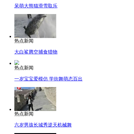
呆萌大熊猫滑雪取乐
热点新闻
大白鲨腾空捕食猎物
热点新闻
一岁宝宝爱模仿 学街舞萌态百出
热点新闻
六岁男孩长城秀逆天机械舞