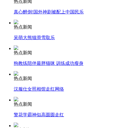
热点新闻
真心醉倒!国外神剧被配上中国民乐
走！跟着总书记去植树
热点新闻
呆萌大熊猫滑雪取乐
消防员救轻生者
花炮节热闹非凡
减压"枕头大战"
热点新闻
狗教练陪伴最胖猫咪 训练成功瘦身
纽约上演“枕头大战”
热点新闻
汉服仕女照相馆走红网络
司机酒驾遇交警 急速倒车逃窜
热点新闻
警花学霸神似高圆圆走红