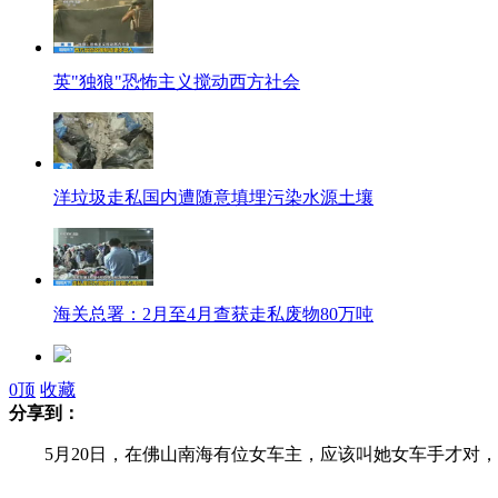
英"独狼"恐怖主义搅动西方社会
洋垃圾走私国内遭随意填埋污染水源土壤
海关总署：2月至4月查获走私废物80万吨
0
顶
收藏
武汉地铁现裸女玩ipad 遭网友热议
分享到：
5月20日，在佛山南海有位女车主，应该叫她女车手才对，