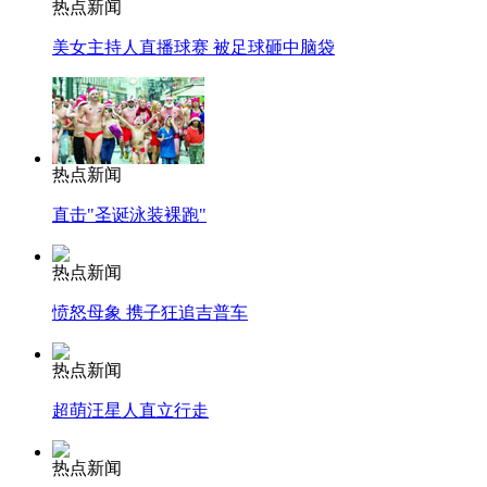
热点新闻
美女主持人直播球赛 被足球砸中脑袋
热点新闻
直击"圣诞泳装裸跑"
热点新闻
愤怒母象 携子狂追吉普车
热点新闻
超萌汪星人直立行走
热点新闻