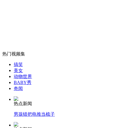
山西运城恶犬咬伤多人 警民合力深夜将其击毙
女孩北京地铁殴打老人 痛下狠手拳打脚踢
无痛分娩是否安全 医生回应
热门视频集
搞笑
美女
外交部：反对强权政治霸凌主义
动物世界
BABY秀
奇闻
外交部：有关国家言论片面不公正
热点新闻
男孩错把电推当梳子
安徽一实载49人客车翻车