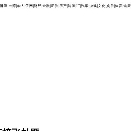
港澳
|
台湾
|
华人
|
侨网
|
财经
|
金融
|
证券
|
房产
|
能源
|
IT
|
汽车
|
游戏
|
文化
|
娱乐
|
体育
|
健康