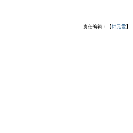
责任编辑：【
钟元霞
】