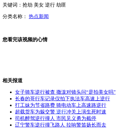
美海军新无人机首飞 可识别高尔夫球大小物体
关键词：抢劫 美女 逆行 劫匪
分类名称：
热点新闻
江西赣州突降大暴雨 千余人紧急转移
您看完该视频的心情
女子曝商场奢侈品是高仿
相关报道
女子骑车逆行被查 撒泼对镜头问“是拍美女吗”
长春的哥行车记录仪拍下执法车高速上逆行
80后研究生弃高薪回农村种瓜年赚300万
打工妹为节省路费 骑电动车上高速路逆行
超载货车为躲交警
逆行
冲关上演生死时速
司机醉驾逆行撞人 市民见义勇为截停
韩国：举行反日集会 抗议桥下“慰安妇”言论
辽宁警车逆行撞飞路人 拉响警笛扬长而去