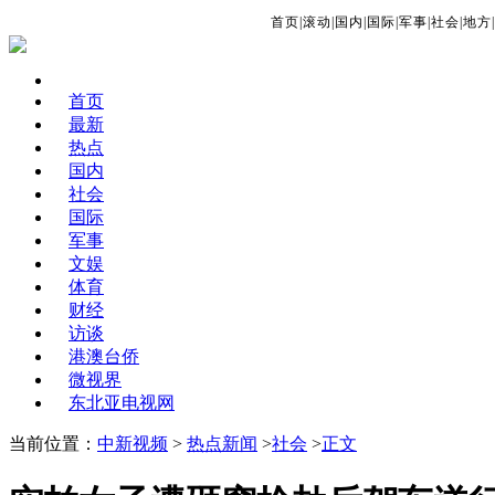
首页
|
滚动
|
国内
|
国际
|
军事
|
社会
|
地方
|
首页
最新
热点
国内
社会
国际
军事
文娱
体育
财经
访谈
港澳台侨
微视界
东北亚电视网
当前位置：
中新视频
>
热点新闻
>
社会
>
正文