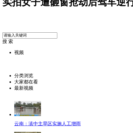
实拍女子遭砸窗抢劫后驾车逆
搜 索
视频
分类浏览
大家都在看
最新视频
云南：滇中主旱区实施人工增雨