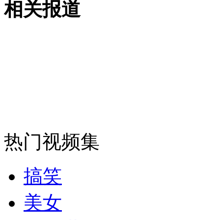
相关报道
女孩北京地铁殴打老人 痛下狠手拳打脚踢
无痛分娩是否安全 医生回应
外交部：反对强权政治霸凌主义
热门视频集
外交部：有关国家言论片面不公正
搞笑
安徽一实载49人客车翻车
美女