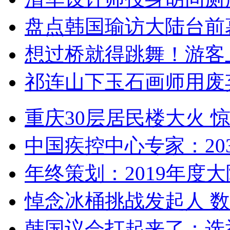
盘点韩国瑜访大陆台前
想过桥就得跳舞！游客
祁连山下玉石画师用废
重庆30层居民楼大火
中国疾控中心专家：203
年终策划：2019年度大陆
悼念冰桶挑战发起人 数百
韩国议会打起来了：选举