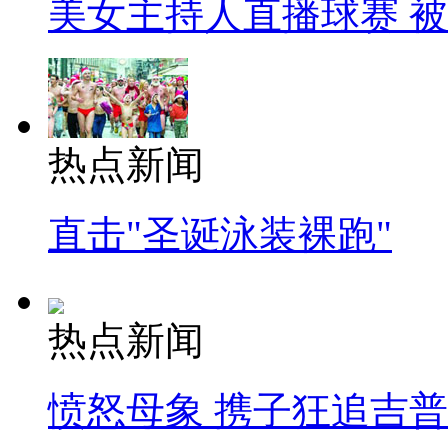
美女主持人直播球赛 
热点新闻
直击"圣诞泳装裸跑"
热点新闻
愤怒母象 携子狂追吉