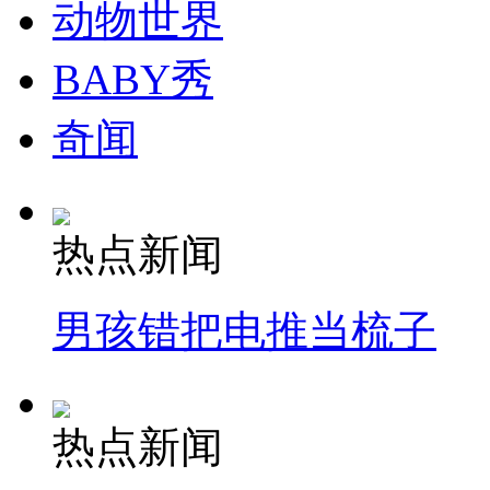
动物世界
走！跟着总书记去植树
BABY秀
奇闻
消防员救轻生者
花炮节热闹非凡
减压"枕头大战"
热点新闻
纽约上演“枕头大战”
男孩错把电推当梳子
司机酒驾遇交警 急速倒车逃窜
热点新闻