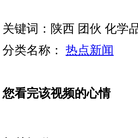
云南：滇中主旱区实施人工增雨
关键词：陕西 团伙 化学
英"独狼"恐怖主义搅动西方社会
分类名称：
热点新闻
洋垃圾走私国内遭随意填埋污染水源土壤
您看完该视频的心情
海关总署：2月至4月查获走私废物80万吨
山西运城恶犬咬伤多人 警民合力深夜将其击毙