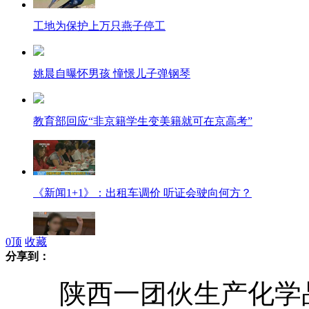
工地为保护上万只燕子停工
姚晨自曝怀男孩 憧憬儿子弹钢琴
教育部回应“非京籍学生变美籍就可在京高考”
《新闻1+1》：出租车调价 听证会驶向何方？
0
顶
收藏
分享到：
实拍女子遭砸窗抢劫后驾车逆行撞飞劫匪
陕西一团伙生产化学品合