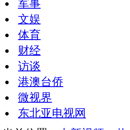
军事
文娱
体育
财经
访谈
港澳台侨
微视界
东北亚电视网