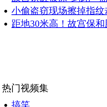
女孩北京地铁殴打老人 痛下狠手拳打脚踢
小偷盗窃现场擦掉指纹
距地30米高！故宫保和
无痛分娩是否安全 医生回应
外交部：反对强权政治霸凌主义
外交部：有关国家言论片面不公正
安徽一实载49人客车翻车
热门视频集
搞笑