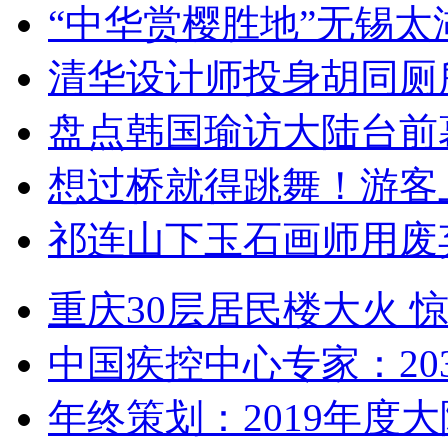
“中华赏樱胜地”无锡
清华设计师投身胡同厕
盘点韩国瑜访大陆台前
想过桥就得跳舞！游客
祁连山下玉石画师用废
重庆30层居民楼大火
中国疾控中心专家：203
年终策划：2019年度大陆