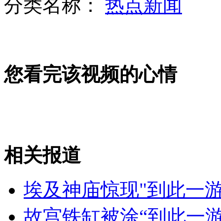
分类名称：
热点新闻
7地块连续成交 北京再掀拿地潮
您看完该视频的心情
法国一执行反恐巡逻任务军人遭袭
相关报道
日本核重镇发生核泄漏事故
埃及神庙惊现"到此一游
山西运城恶犬咬伤多人 警民合力深夜将其击毙
故宫铁缸被涂“到此一游