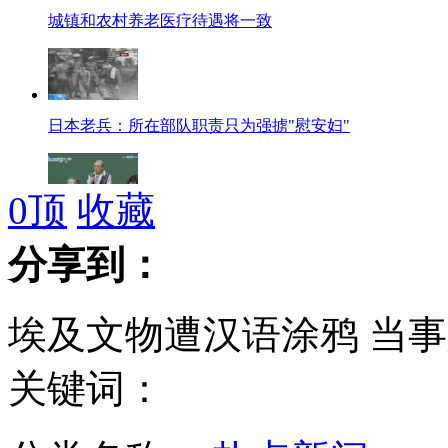
城镇和农村养老医疗待遇将一致
日本老兵：所在部队职责只为强掳"慰安妇"
0
顶
收藏
韩前慰安妇：桥下彻当选大阪市长"不可思议"
分享到：
埃及文物遭汉语涂鸦 当
广西一小学被“贫困”网友所捐衣物堆积如山
关键词：
朝鲜特使结束对华访问返朝