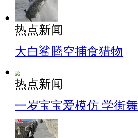
热点新闻
大白鲨腾空捕食猎物
热点新闻
一岁宝宝爱模仿 学街