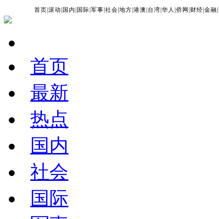
首页
|
滚动
|
国内
|
国际
|
军事
|
社会
|
地方
|
港澳
|
台湾
|
华人
|
侨网
|
财经
|
金融
|
首页
最新
热点
国内
社会
国际