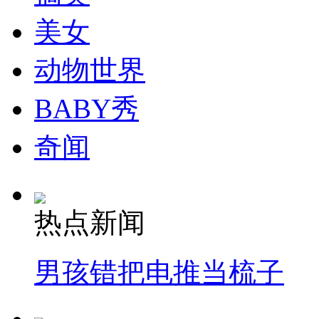
走！跟着总书记去植树
美女
消防员救轻生者
花炮节热闹非凡
减压"枕头大战"
动物世界
BABY秀
纽约上演“枕头大战”
奇闻
司机酒驾遇交警 急速倒车逃窜
热点新闻
男孩错把电推当梳子