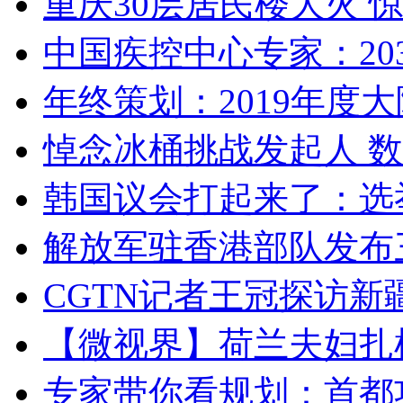
重庆30层居民楼大火
中国疾控中心专家：203
年终策划：2019年度大陆
悼念冰桶挑战发起人 数百
韩国议会打起来了：选举
解放军驻香港部队发布三
CGTN记者王冠探访新疆
【微视界】荷兰夫妇扎根青
专家带你看规划：首都功