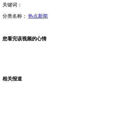
法甲新豪门4500万欧元欲引进法尔考
关键词：
分类名称：
热点新闻
内马尔：加盟巴萨令我激动得颤抖
您看完该视频的心情
厕所获救男婴脱离危险 开始进食
实拍新生男婴被弃厕所下水道
相关报道
金华厕所男婴生母已找到 称厕所产子滑入下水道
山西运城恶犬咬伤多人 警民合力深夜将其击毙