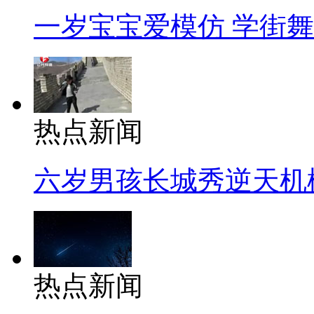
一岁宝宝爱模仿 学街
热点新闻
六岁男孩长城秀逆天机
热点新闻