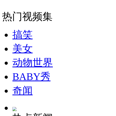
女孩北京地铁殴打老人 痛下狠手拳打脚踢
热门视频集
无痛分娩是否安全 医生回应
搞笑
外交部：反对强权政治霸凌主义
美女
外交部：有关国家言论片面不公正
动物世界
BABY秀
安徽一实载49人客车翻车
奇闻
走！跟着总书记去植树