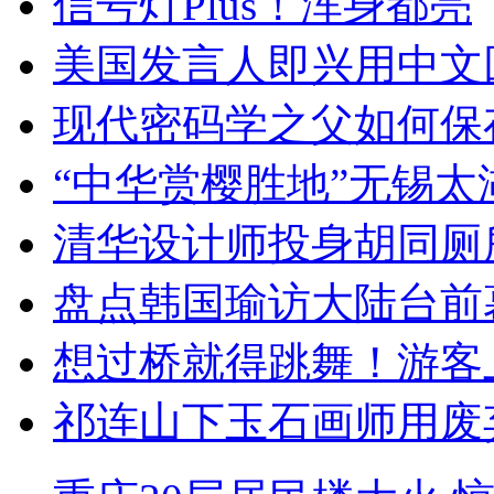
信号灯Plus！浑身都亮
美国发言人即兴用中文
现代密码学之父如何保
“中华赏樱胜地”无锡
清华设计师投身胡同厕
盘点韩国瑜访大陆台前
想过桥就得跳舞！游客
祁连山下玉石画师用废