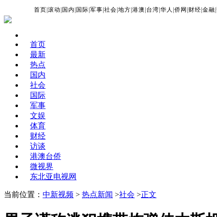
首页
|
滚动
|
国内
|
国际
|
军事
|
社会
|
地方
|
港澳
|
台湾
|
华人
|
侨网
|
财经
|
金融
|
首页
最新
热点
国内
社会
国际
军事
文娱
体育
财经
访谈
港澳台侨
微视界
东北亚电视网
当前位置：
中新视频
>
热点新闻
>
社会
>
正文