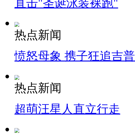
直击"圣诞泳装裸跑"
热点新闻
愤怒母象 携子狂追吉
热点新闻
超萌汪星人直立行走