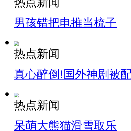
热点新闻
消防员救轻生者
花炮节热闹非凡
减压"枕头大战"
男孩错把电推当梳子
纽约上演“枕头大战”
热点新闻
司机酒驾遇交警 急速倒车逃窜
真心醉倒!国外神剧被
热点新闻
呆萌大熊猫滑雪取乐