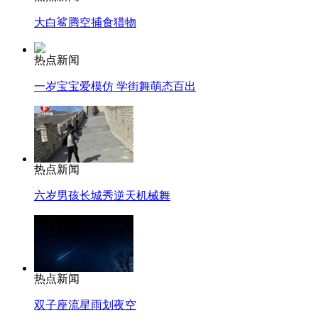
大白鲨腾空捕食猎物
热点新闻
一岁宝宝爱模仿 学街舞萌态百出
热点新闻
六岁男孩长城秀逆天机械舞
热点新闻
双子座流星雨划夜空