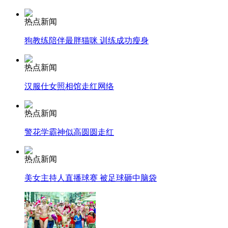
走！跟着总书记去植树
热点新闻
狗教练陪伴最胖猫咪 训练成功瘦身
消防员救轻生者
花炮节热闹非凡
减压"枕头大战"
热点新闻
汉服仕女照相馆走红网络
纽约上演“枕头大战”
热点新闻
警花学霸神似高圆圆走红
司机酒驾遇交警 急速倒车逃窜
热点新闻
美女主持人直播球赛 被足球砸中脑袋