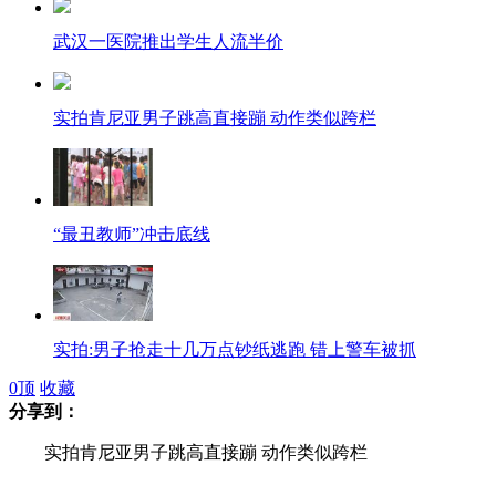
武汉一医院推出学生人流半价
实拍肯尼亚男子跳高直接蹦 动作类似跨栏
“最丑教师”冲击底线
实拍:男子抢走十几万点钞纸逃跑 错上警车被抓
0
顶
收藏
分享到：
实拍肯尼亚男子跳高直接蹦 动作类似跨栏
中国南水北调东线一期工程江苏段试通水