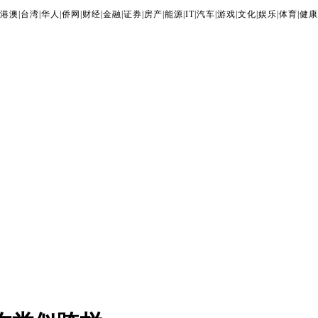
港澳
|
台湾
|
华人
|
侨网
|
财经
|
金融
|
证券
|
房产
|
能源
|
IT
|
汽车
|
游戏
|
文化
|
娱乐
|
体育
|
健康