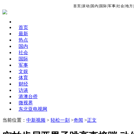
首页
|
滚动
|
国内
|
国际
|
军事
|
社会
|
地方
|
首页
最新
热点
国内
社会
国际
军事
文娱
体育
财经
访谈
港澳台侨
微视界
东北亚电视网
当前位置：
中新视频
>
轻松一刻
>
奇闻
>
正文