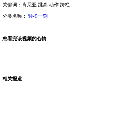
关键词：肯尼亚 跳高 动作 跨栏
分类名称：
轻松一刻
浙江5人坐冤狱17年案真凶一审被判死缓
您看完该视频的心情
男子涉嫌盗窃 逃跑钻下水道被困
郭美美再晒过万高跟鞋 "51亿余额"被指太扯
相关报道
刘德华20年秘密“修身食谱”曝光
山西运城恶犬咬伤多人 警民合力深夜将其击毙