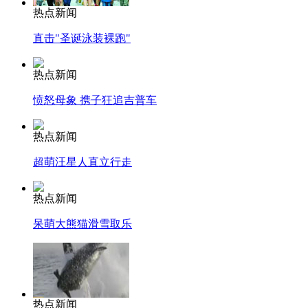
热点新闻
直击"圣诞泳装裸跑"
热点新闻
愤怒母象 携子狂追吉普车
热点新闻
超萌汪星人直立行走
热点新闻
呆萌大熊猫滑雪取乐
热点新闻