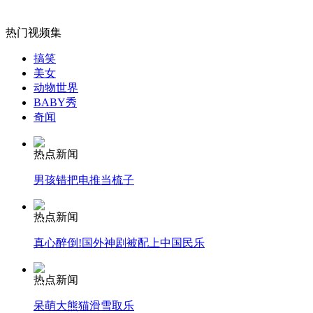
女孩北京地铁殴打老人 痛下狠手拳打脚踢
热门视频集
搞笑
美女
无痛分娩是否安全 医生回应
动物世界
BABY秀
奇闻
外交部：反对强权政治霸凌主义
热点新闻
外交部：有关国家言论片面不公正
男孩错把电推当梳子
热点新闻
真心醉倒!国外神剧被配上中国民乐
安徽一实载49人客车翻车
热点新闻
呆萌大熊猫滑雪取乐