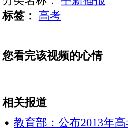
分类名称：
中新播报
潘基文：朝韩同意复会令人鼓舞
标签：
高考
山西运城恶犬咬伤多人 警民合力深夜将其击毙
您看完该视频的心情
女孩北京地铁殴打老人 痛下狠手拳打脚踢
无痛分娩是否安全 医生回应
外交部：反对强权政治霸凌主义
相关报道
外交部：有关国家言论片面不公正
教育部：公布2013年