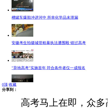
槽罐车爆胎冲进河中 所幸化学品未泄漏
安徽考生拍摄城管粗暴执法遭围殴 错过高考
"异地高考"实施首年 符合条件者仅一成报名
0
顶
收藏
分享到：
高考首日北京大雨倾盆
高考马上在即，众多高