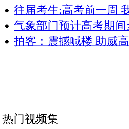
往届考生:高考前一周 
安徽一实载49人客车翻车
气象部门预计高考期间
拍客：震撼喊楼 助威
走！跟着总书记去植树
消防员救轻生者
花炮节热闹非凡
减压"枕头大战"
纽约上演“枕头大战”
热门视频集
司机酒驾遇交警 急速倒车逃窜