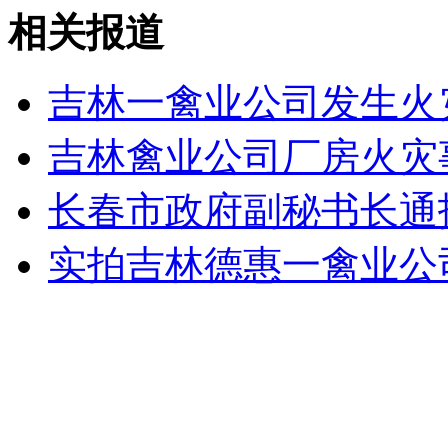
中储粮火灾烧损粮食初估700至1300吨
相关报道
山西运城恶犬咬伤多人 警民合力深夜将其击毙
吉林一禽业公司发生火
吉林禽业公司厂房火灾
女孩北京地铁殴打老人 痛下狠手拳打脚踢
长春市政府副秘书长通
实拍吉林德惠一禽业公司
无痛分娩是否安全 医生回应
外交部：反对强权政治霸凌主义
外交部：有关国家言论片面不公正