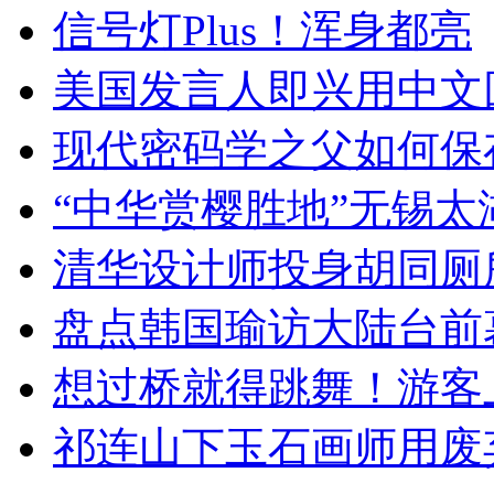
信号灯Plus！浑身都亮
美国发言人即兴用中文
现代密码学之父如何保
“中华赏樱胜地”无锡
清华设计师投身胡同厕
盘点韩国瑜访大陆台前
想过桥就得跳舞！游客
祁连山下玉石画师用废