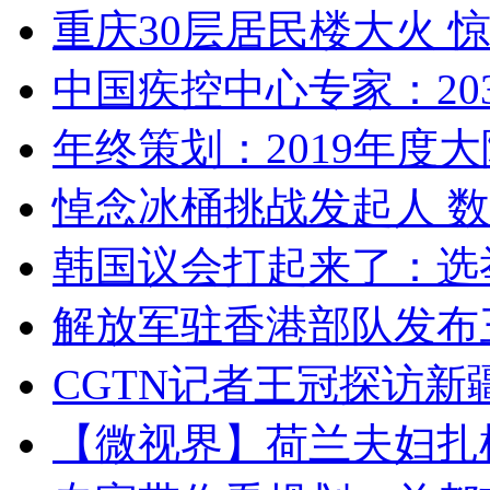
重庆30层居民楼大火
中国疾控中心专家：203
年终策划：2019年度大陆
悼念冰桶挑战发起人 数百
韩国议会打起来了：选举
解放军驻香港部队发布三
CGTN记者王冠探访新疆
【微视界】荷兰夫妇扎根青