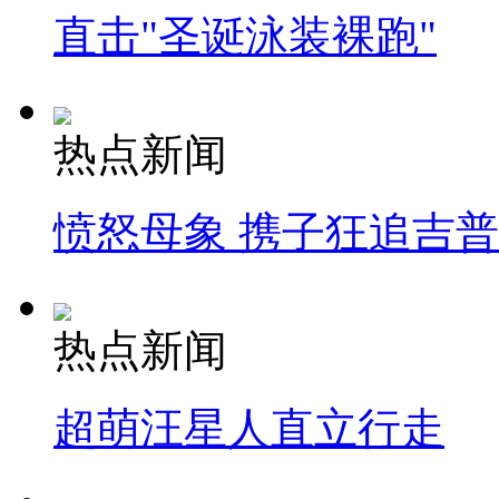
直击"圣诞泳装裸跑"
热点新闻
愤怒母象 携子狂追吉
热点新闻
超萌汪星人直立行走