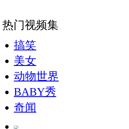
安徽一实载49人客车翻车
热门视频集
搞笑
走！跟着总书记去植树
美女
消防员救轻生者
花炮节热闹非凡
减压"枕头大战"
动物世界
BABY秀
纽约上演“枕头大战”
奇闻
司机酒驾遇交警 急速倒车逃窜