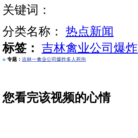
关键词：
吉林德惠爆炸伤者：现场发生踩踏 爬出逃生
分类名称：
热点新闻
标签：
吉林禽业公司爆炸
苏州恢复活禽交易需"四分开" 部分市场未达标
专题：
吉林一禽业公司爆炸多人死伤
吉林一禽业公司发生火灾
您看完该视频的心情
印度水资源稀缺 儿童冒生命危险取水