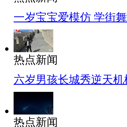
一岁宝宝爱模仿 学街
热点新闻
六岁男孩长城秀逆天机
热点新闻