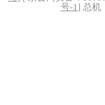
号-1
] 总机：