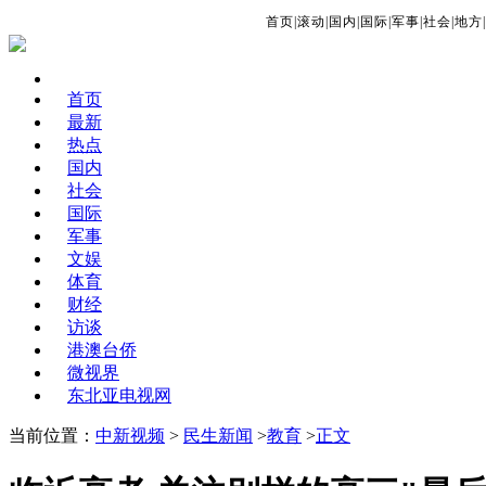
首页
|
滚动
|
国内
|
国际
|
军事
|
社会
|
地方
|
首页
最新
热点
国内
社会
国际
军事
文娱
体育
财经
访谈
港澳台侨
微视界
东北亚电视网
当前位置：
中新视频
>
民生新闻
>
教育
>
正文