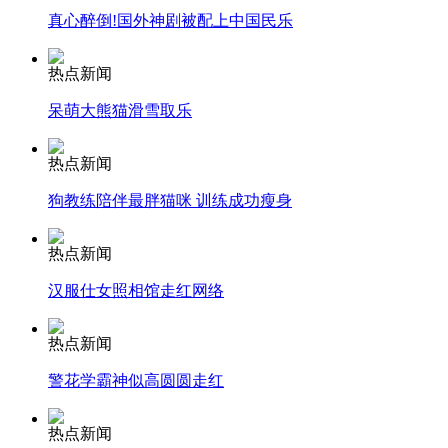
真心醉倒!国外神剧被配上中国民乐
安徽一实载49人客车翻车
热点新闻
呆萌大熊猫滑雪取乐
走！跟着总书记去植树
热点新闻
狗教练陪伴最胖猫咪 训练成功瘦身
消防员救轻生者
花炮节热闹非凡
减压"枕头大战"
热点新闻
汉服仕女照相馆走红网络
纽约上演“枕头大战”
热点新闻
警花学霸神似高圆圆走红
司机酒驾遇交警 急速倒车逃窜
热点新闻