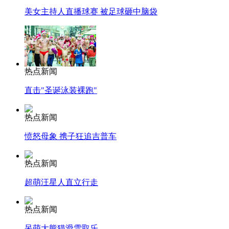
美女主持人直播球赛 被足球砸中脑袋
热点新闻
直击"圣诞泳装裸跑"
热点新闻
愤怒母象 携子狂追吉普车
热点新闻
超萌汪星人直立行走
热点新闻
呆萌大熊猫滑雪取乐