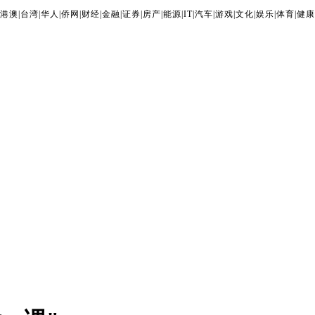
港澳
|
台湾
|
华人
|
侨网
|
财经
|
金融
|
证券
|
房产
|
能源
|
IT
|
汽车
|
游戏
|
文化
|
娱乐
|
体育
|
健康