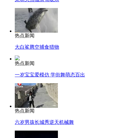
热点新闻
大白鲨腾空捕食猎物
热点新闻
一岁宝宝爱模仿 学街舞萌态百出
热点新闻
六岁男孩长城秀逆天机械舞