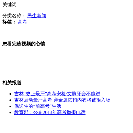
关键词：
高考生五花八门的解压大法
分类名称：
民生新闻
标签：
高考
美女大学生用西瓜皮食堂打饭
您看完该视频的心情
实拍:女子做减肥触电身亡 全身青紫呼吸停止
相关报道
吉林“史上最严”高考安检:文胸牙套不能进
吉林启动最严高考 穿金属搭扣内衣将被拒入场
微视界：毕业季"淡定族"
保送生的“前高考”生活
教育部：公布2013年高考举报电话