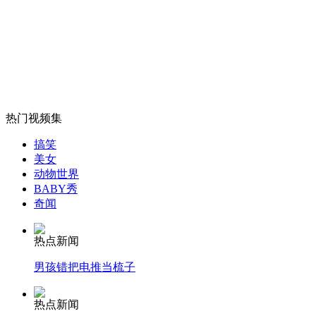
潘基文：朝韩同意复会令人鼓舞
山西运城恶犬咬伤多人 警民合力深夜将其击毙
热门视频集
女孩北京地铁殴打老人 痛下狠手拳打脚踢
搞笑
美女
动物世界
无痛分娩是否安全 医生回应
BABY秀
奇闻
外交部：反对强权政治霸凌主义
热点新闻
男孩错把电推当梳子
外交部：有关国家言论片面不公正
热点新闻