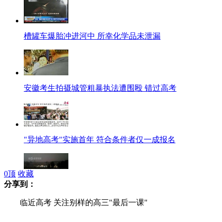
槽罐车爆胎冲进河中 所幸化学品未泄漏
安徽考生拍摄城管粗暴执法遭围殴 错过高考
"异地高考"实施首年 符合条件者仅一成报名
0
顶
收藏
分享到：
高考首日北京大雨倾盆
临近高考 关注别样的高三"最后一课"