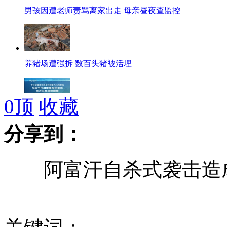
男孩因遭老师责骂离家出走 母亲昼夜查监控
养猪场遭强拆 数百头猪被活埋
0
顶
收藏
习近平对吉林特别重大火灾事故作出重要指示
分享到：
阿富汗自杀式袭击造成
男子吸毒产生幻觉劫持女友
记者调查:买房换西班牙居留权? 没那么简单!