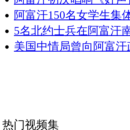
女孩北京地铁殴打老人 痛下狠手拳打脚踢
阿富汗150名女学生集
5名北约士兵在阿富汗
无痛分娩是否安全 医生回应
美国中情局曾向阿富汗
外交部：反对强权政治霸凌主义
外交部：有关国家言论片面不公正
安徽一实载49人客车翻车
热门视频集