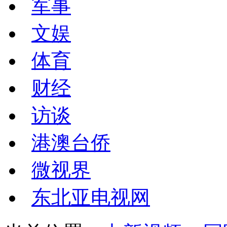
军事
文娱
体育
财经
访谈
港澳台侨
微视界
东北亚电视网