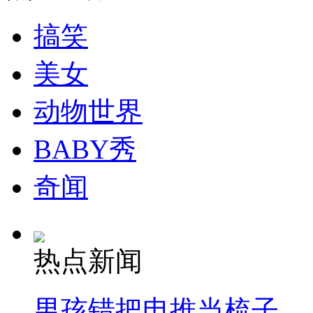
走！跟着总书记去植树
搞笑
消防员救轻生者
花炮节热闹非凡
减压"枕头大战"
美女
动物世界
纽约上演“枕头大战”
BABY秀
奇闻
司机酒驾遇交警 急速倒车逃窜
热点新闻
男孩错把电推当梳子