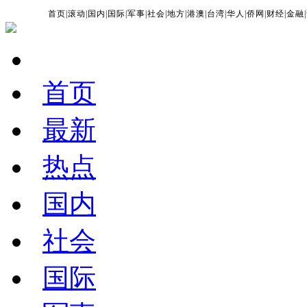
首页
|
滚动
|
国内
|
国际
|
军事
|
社会
|
地方
|
港澳
|
台湾
|
华人
|
侨网
|
财经
|
金融
|
首页
最新
热点
国内
社会
国际