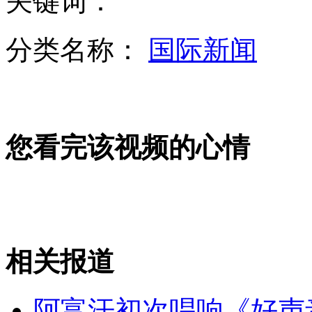
关键词：
分类名称：
国际新闻
长春5家医院参与救治火灾伤员 已有70人入院
您看完该视频的心情
临近高考 关注别样的高三"最后一课"
甘肃酒泉：神十发射在即 加强气象预报
相关报道
山西运城恶犬咬伤多人 警民合力深夜将其击毙
阿富汗初次唱响《好声音