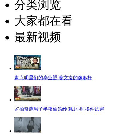
分类浏览
大家都在看
最新视频
盘点明星们的毕业照 姜文瘦的像麻杆
监拍奇葩男子半夜偷婚纱 耗1小时挨件试穿