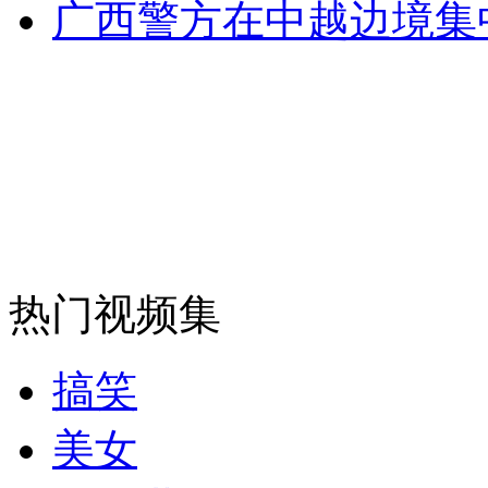
广西警方在中越边境集
安徽一实载49人客车翻车
走！跟着总书记去植树
消防员救轻生者
花炮节热闹非凡
减压"枕头大战"
热门视频集
纽约上演“枕头大战”
搞笑
美女
司机酒驾遇交警 急速倒车逃窜