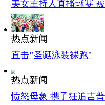
美女主持人直播球赛 
热点新闻
直击"圣诞泳装裸跑"
热点新闻
愤怒母象 携子狂追吉