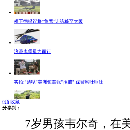
桥下彻提议将“鱼鹰”训练移至大阪
浪漫也需量力而行
实拍:"越狱"美洲驼嚣张"拒捕" 踩警察吐唾沫
0
顶
收藏
分享到：
金正恩视察三八线附近部队 狠抓军队建设
7岁男孩韦尔奇，在美