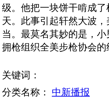
级。他把一块饼干啃成了
80后追忆高考晒当年糗事
天。此事引起轩然大波，
当。最莫名其妙的是，小
盘点明星们的毕业照 姜文瘦的像麻杆
拥枪组织全美步枪协会的
监拍奇葩男子半夜偷婚纱 耗1小时挨件试穿
关键词：
男孩因遭老师责骂离家出走 母亲昼夜查监控
分类名称：
中新播报