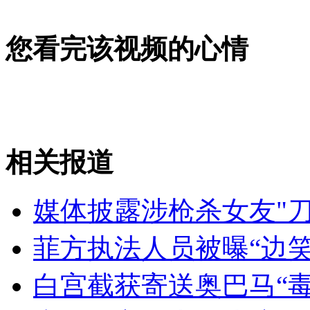
养猪场遭强拆 数百头猪被活埋
您看完该视频的心情
山西运城恶犬咬伤多人 警民合力深夜将其击毙
女孩北京地铁殴打老人 痛下狠手拳打脚踢
相关报道
无痛分娩是否安全 医生回应
媒体披露涉枪杀女友"
外交部：反对强权政治霸凌主义
菲方执法人员被曝“边
外交部：有关国家言论片面不公正
白宫截获寄送奥巴马“毒