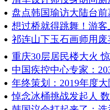
盘点韩国瑜访大陆台前
想过桥就得跳舞！游客
祁连山下玉石画师用废
重庆30层居民楼大火
中国疾控中心专家：203
年终策划：2019年度大陆
悼念冰桶挑战发起人 数百
韩国议会打起来了：选举