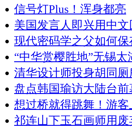
信号灯Plus！浑身都亮
美国发言人即兴用中文
现代密码学之父如何保
“中华赏樱胜地”无锡
清华设计师投身胡同厕
盘点韩国瑜访大陆台前
想过桥就得跳舞！游客
祁连山下玉石画师用废