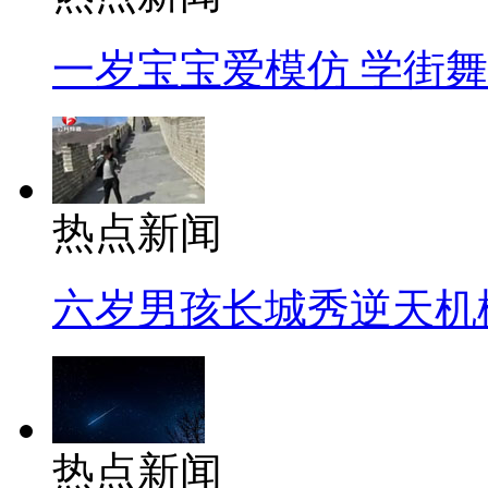
一岁宝宝爱模仿 学街
热点新闻
六岁男孩长城秀逆天机
热点新闻