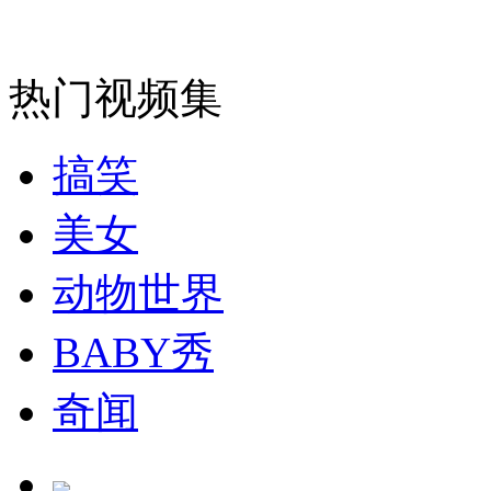
走！跟着总书记去植树
消防员救轻生者
花炮节热闹非凡
减压"枕头大战"
热门视频集
搞笑
纽约上演“枕头大战”
美女
动物世界
司机酒驾遇交警 急速倒车逃窜
BABY秀
奇闻