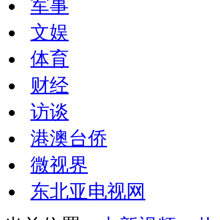
军事
文娱
体育
财经
访谈
港澳台侨
微视界
东北亚电视网