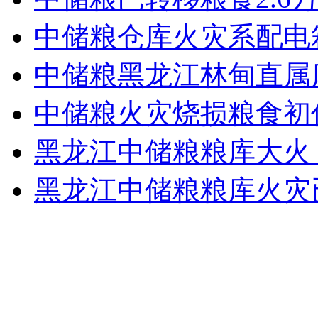
女孩北京地铁殴打老人 痛下狠手拳打脚踢
中储粮仓库火灾系配电
中储粮黑龙江林甸直属库
无痛分娩是否安全 医生回应
中储粮火灾烧损粮食初估7
外交部：反对强权政治霸凌主义
黑龙江中储粮粮库大火
外交部：有关国家言论片面不公正
黑龙江中储粮粮库火灾已
安徽一实载49人客车翻车