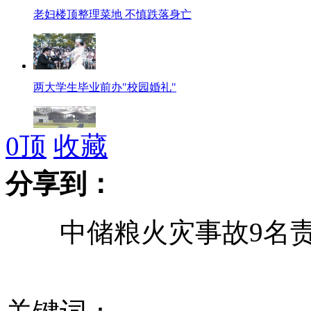
老妇楼顶整理菜地 不慎跌落身亡
两大学生毕业前办"校园婚礼"
0
顶
收藏
桥下彻提议将“鱼鹰”训练移至大阪
分享到：
中储粮火灾事故9名责
浪漫也需量力而行
实拍:"越狱"美洲驼嚣张"拒捕" 踩警察吐唾沫