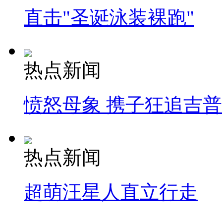
直击"圣诞泳装裸跑"
热点新闻
愤怒母象 携子狂追吉
热点新闻
超萌汪星人直立行走