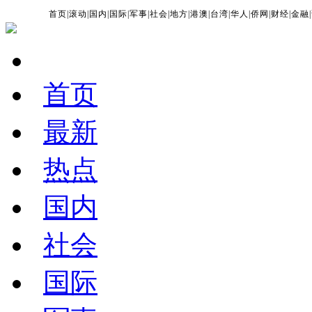
首页
|
滚动
|
国内
|
国际
|
军事
|
社会
|
地方
|
港澳
|
台湾
|
华人
|
侨网
|
财经
|
金融
|
首页
最新
热点
国内
社会
国际