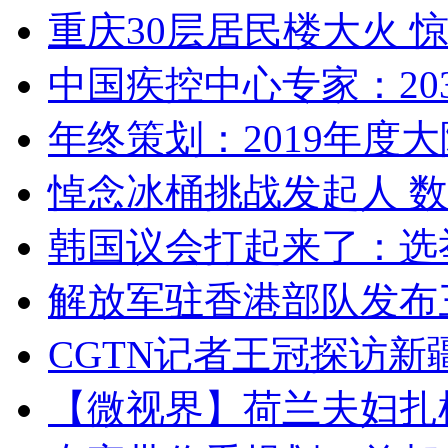
重庆30层居民楼大火
中国疾控中心专家：203
年终策划：2019年度大陆
悼念冰桶挑战发起人 数百
韩国议会打起来了：选举
解放军驻香港部队发布三
CGTN记者王冠探访新疆
【微视界】荷兰夫妇扎根青