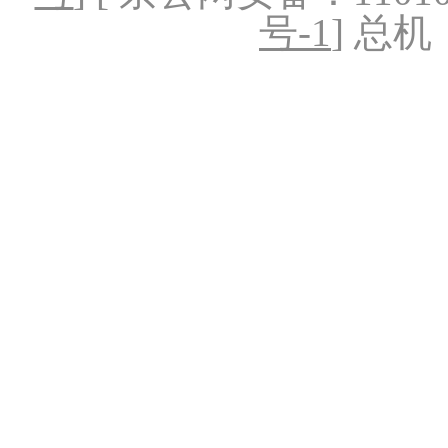
号-1
] 总机：