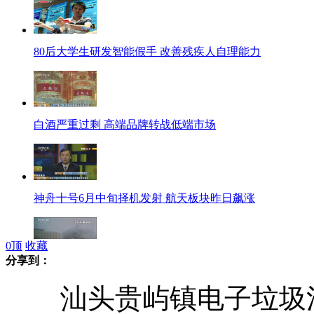
80后大学生研发智能假手 改善残疾人自理能力
白酒严重过剩 高端品牌转战低端市场
神舟十号6月中旬择机发射 航天板块昨日飙涨
0
顶
收藏
分享到：
居民手机记录德惠火灾事故惊魂时刻
汕头贵屿镇电子垃圾污