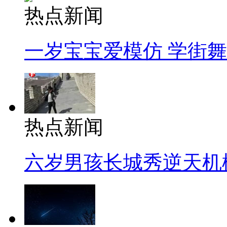
热点新闻
一岁宝宝爱模仿 学街
热点新闻
六岁男孩长城秀逆天机