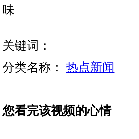
味
吉林德惠火灾前期调查展开 相关专家陆续到位
关键词：
汕头贵屿镇电子垃圾污染 9成儿童重金属超标
分类名称：
热点新闻
长春市民献血支援宝源丰火灾伤患救治
您看完该视频的心情
长春启动对火灾事故伤者及家属心理健康干预