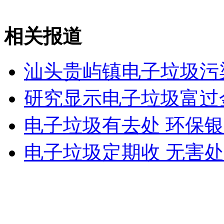
吉林禽业公司爆炸事故疑问待解
相关报道
山西运城恶犬咬伤多人 警民合力深夜将其击毙
汕头贵屿镇电子垃圾污
研究显示电子垃圾富过
女孩北京地铁殴打老人 痛下狠手拳打脚踢
电子垃圾有去处 环保
无痛分娩是否安全 医生回应
电子垃圾定期收 无害
外交部：反对强权政治霸凌主义
外交部：有关国家言论片面不公正