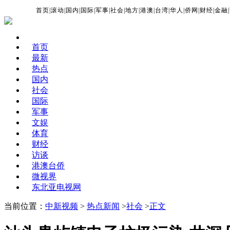
首页
|
滚动
|
国内
|
国际
|
军事
|
社会
|
地方
|
港澳
|
台湾
|
华人
|
侨网
|
财经
|
金融
|
首页
最新
热点
国内
社会
国际
军事
文娱
体育
财经
访谈
港澳台侨
微视界
东北亚电视网
当前位置：
中新视频
>
热点新闻
>
社会
>
正文