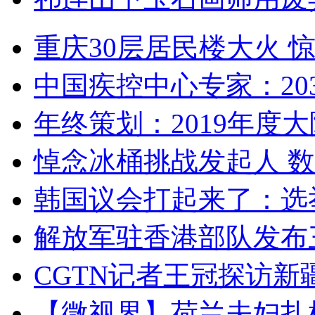
重庆30层居民楼大火
中国疾控中心专家：203
年终策划：2019年度大陆
悼念冰桶挑战发起人 数百
韩国议会打起来了：选举
解放军驻香港部队发布三
CGTN记者王冠探访新疆
【微视界】荷兰夫妇扎根青