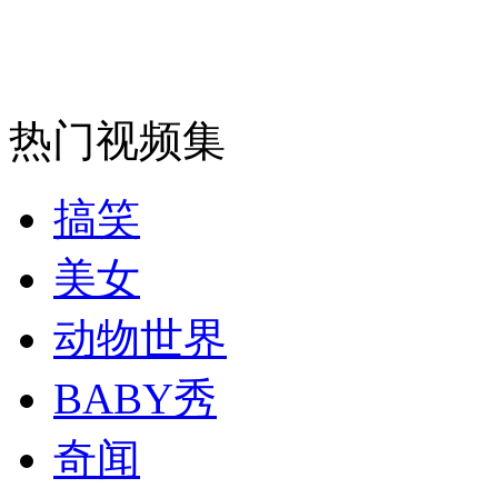
安徽一实载49人客车翻车
热门视频集
走！跟着总书记去植树
搞笑
消防员救轻生者
花炮节热闹非凡
减压"枕头大战"
美女
动物世界
纽约上演“枕头大战”
BABY秀
奇闻
司机酒驾遇交警 急速倒车逃窜