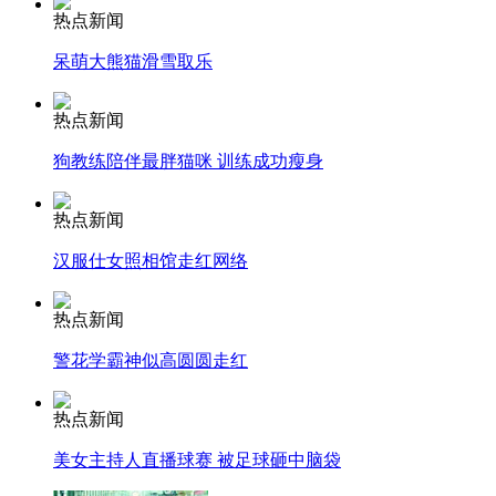
热点新闻
安徽一实载49人客车翻车
呆萌大熊猫滑雪取乐
热点新闻
狗教练陪伴最胖猫咪 训练成功瘦身
走！跟着总书记去植树
热点新闻
消防员救轻生者
花炮节热闹非凡
减压"枕头大战"
汉服仕女照相馆走红网络
热点新闻
警花学霸神似高圆圆走红
纽约上演“枕头大战”
热点新闻
司机酒驾遇交警 急速倒车逃窜
美女主持人直播球赛 被足球砸中脑袋