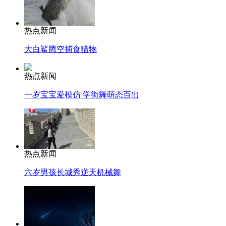
热点新闻
大白鲨腾空捕食猎物
热点新闻
一岁宝宝爱模仿 学街舞萌态百出
热点新闻
六岁男孩长城秀逆天机械舞