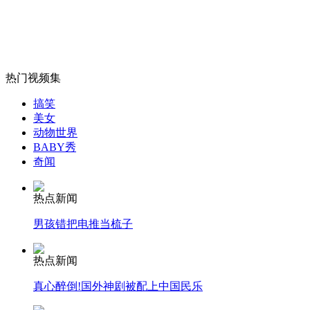
长春启动对火灾事故伤者及家属心理健康干预
山西运城恶犬咬伤多人 警民合力深夜将其击毙
热门视频集
搞笑
美女
女孩北京地铁殴打老人 痛下狠手拳打脚踢
动物世界
BABY秀
奇闻
无痛分娩是否安全 医生回应
热点新闻
外交部：反对强权政治霸凌主义
男孩错把电推当梳子
热点新闻
外交部：有关国家言论片面不公正
真心醉倒!国外神剧被配上中国民乐