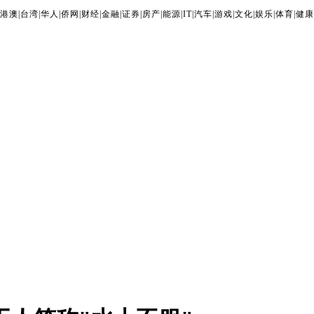
港澳
|
台湾
|
华人
|
侨网
|
财经
|
金融
|
证券
|
房产
|
能源
|
IT
|
汽车
|
游戏
|
文化
|
娱乐
|
体育
|
健康