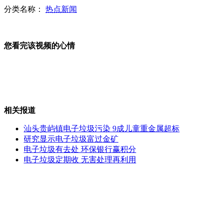
分类名称：
热点新闻
居民手机记录德惠火灾事故惊魂时刻
您看完该视频的心情
吉林德惠火灾前期调查展开 相关专家陆续到位
相关报道
汕头贵屿镇电子垃圾污染 9成儿童重金属超标
汕头贵屿镇电子垃圾污染 9成儿童重金属超标
研究显示电子垃圾富过金矿
电子垃圾有去处 环保银行赢积分
电子垃圾定期收 无害处理再利用
长春市民献血支援宝源丰火灾伤患救治