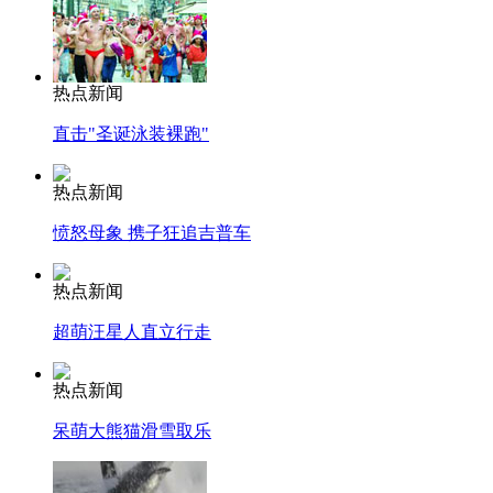
热点新闻
直击"圣诞泳装裸跑"
热点新闻
愤怒母象 携子狂追吉普车
热点新闻
超萌汪星人直立行走
热点新闻
呆萌大熊猫滑雪取乐