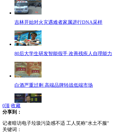
吉林开始对火灾遇难者家属进行DNA采样
80后大学生研发智能假手 改善残疾人自理能力
白酒严重过剩 高端品牌转战低端市场
0
顶
收藏
分享到：
神舟十号6月中旬择机发射 航天板块昨日飙涨
记者暗访电子垃圾污染感不适 工人笑称"水土不服"
关键词：