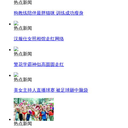
热点新闻
狗教练陪伴最胖猫咪 训练成功瘦身
安徽一实载49人客车翻车
热点新闻
汉服仕女照相馆走红网络
走！跟着总书记去植树
热点新闻
警花学霸神似高圆圆走红
消防员救轻生者
花炮节热闹非凡
减压"枕头大战"
热点新闻
美女主持人直播球赛 被足球砸中脑袋
纽约上演“枕头大战”
司机酒驾遇交警 急速倒车逃窜
热点新闻