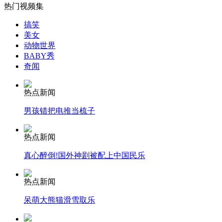
女孩落水 少年跳河施救2人遇难
热门视频集
搞笑
美女
山西运城恶犬咬伤多人 警民合力深夜将其击毙
动物世界
BABY秀
奇闻
女孩北京地铁殴打老人 痛下狠手拳打脚踢
热点新闻
男孩错把电推当梳子
无痛分娩是否安全 医生回应
热点新闻
真心醉倒!国外神剧被配上中国民乐
外交部：反对强权政治霸凌主义
热点新闻
外交部：有关国家言论片面不公正
呆萌大熊猫滑雪取乐