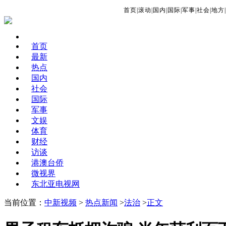
首页
|
滚动
|
国内
|
国际
|
军事
|
社会
|
地方
|
首页
最新
热点
国内
社会
国际
军事
文娱
体育
财经
访谈
港澳台侨
微视界
东北亚电视网
当前位置：
中新视频
>
热点新闻
>
法治
>
正文