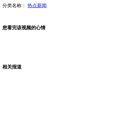
分类名称：
热点新闻
俄反对在叙邻国部署外国武器
您看完该视频的心情
吉林德惠火灾现场余存液氨开始转运
相关报道
非洲巨大的牛蛙 利齿袭人
法外长：沙林毒气在叙曾被使用