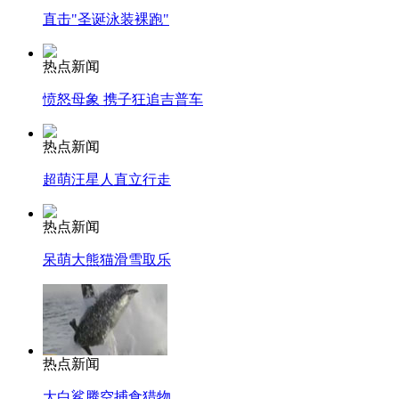
直击"圣诞泳装裸跑"
热点新闻
愤怒母象 携子狂追吉普车
热点新闻
超萌汪星人直立行走
热点新闻
呆萌大熊猫滑雪取乐
热点新闻
大白鲨腾空捕食猎物