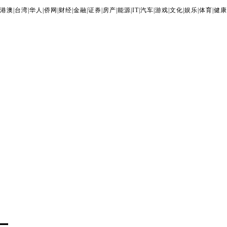
港澳
|
台湾
|
华人
|
侨网
|
财经
|
金融
|
证券
|
房产
|
能源
|
IT
|
汽车
|
游戏
|
文化
|
娱乐
|
体育
|
健康