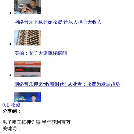
网络音乐下载开始收费 音乐人担心无收入
实拍：女子大厦跳楼瞬间
网络音乐迎来“收费时代” 从业者：收费为发展趋势
0
顶
收藏
分享到：
普京:俄尚未履行向叙出口S-300合同
男子租车抵押诈骗 半年获利百万
关键词：