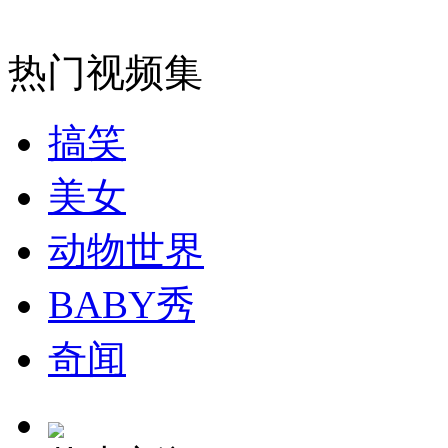
安徽一实载49人客车翻车
热门视频集
走！跟着总书记去植树
搞笑
美女
消防员救轻生者
花炮节热闹非凡
减压"枕头大战"
动物世界
BABY秀
纽约上演“枕头大战”
奇闻
司机酒驾遇交警 急速倒车逃窜