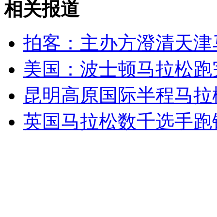
相关报道
山西运城恶犬咬伤多人 警民合力深夜将其击毙
拍客：主办方澄清天津
美国：波士顿马拉松跑
女孩北京地铁殴打老人 痛下狠手拳打脚踢
昆明高原国际半程马拉
无痛分娩是否安全 医生回应
英国马拉松数千选手跑
外交部：反对强权政治霸凌主义
外交部：有关国家言论片面不公正