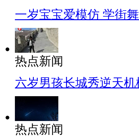
一岁宝宝爱模仿 学街
热点新闻
六岁男孩长城秀逆天机
热点新闻