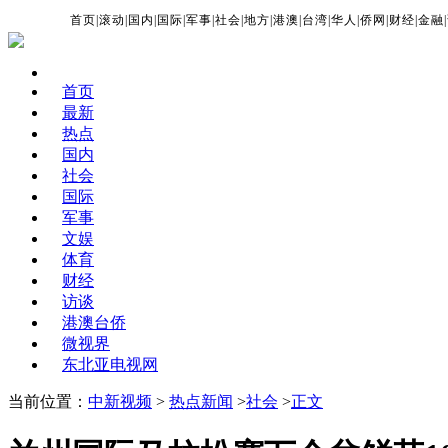
首页
|
滚动
|
国内
|
国际
|
军事
|
社会
|
地方
|
港澳
|
台湾
|
华人
|
侨网
|
财经
|
金融
|
首页
最新
热点
国内
社会
国际
军事
文娱
体育
财经
访谈
港澳台侨
微视界
东北亚电视网
当前位置：
中新视频
>
热点新闻
>
社会
>
正文