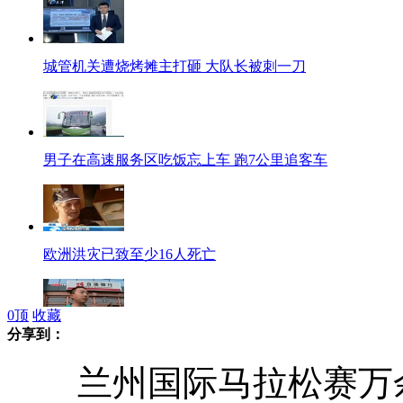
城管机关遭烧烤摊主打砸 大队长被刺一刀
男子在高速服务区吃饭忘上车 跑7公里追客车
欧洲洪灾已致至少16人死亡
0
顶
收藏
分享到：
许霆称不后悔当初所为 出狱后生活很满意
兰州国际马拉松赛万余