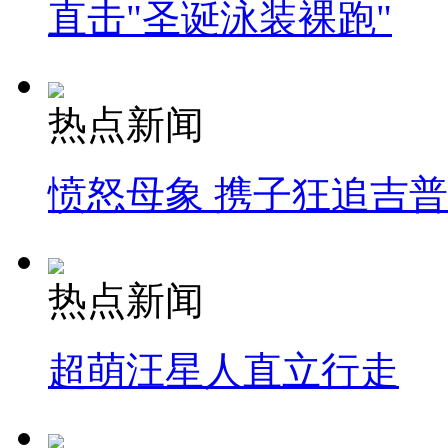
直击"圣诞泳装裸跑"
热点新闻
愤怒母象 携子狂追吉
热点新闻
超萌汪星人直立行走