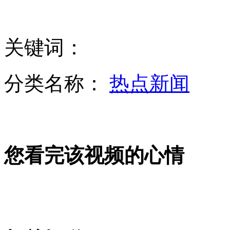
朝鲜通过经济开发区法 外国法人等可在朝投资
关键词：
京官方打车软件将推出 不加价且严惩爽约司机
分类名称：
热点新闻
埃及公布热气球事故报告:认定系人为失误所致
您看完该视频的心情
大四毕业生搞笑毕业感言
男子取款机旁等人忘取卡 两月取现两万