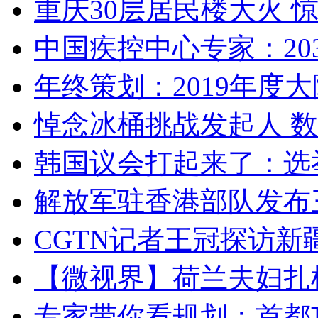
重庆30层居民楼大火
中国疾控中心专家：203
年终策划：2019年度大陆
悼念冰桶挑战发起人 数百
韩国议会打起来了：选举
解放军驻香港部队发布三
CGTN记者王冠探访新疆
【微视界】荷兰夫妇扎根青
专家带你看规划：首都功