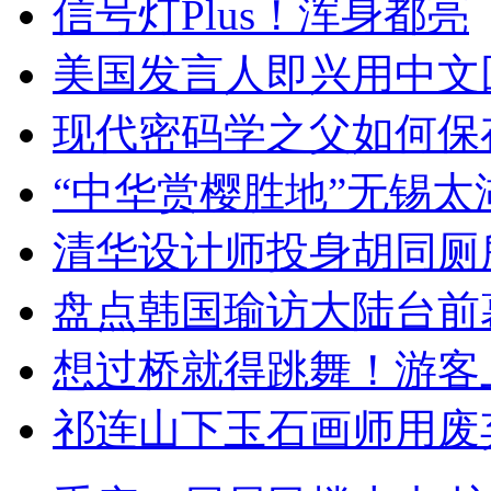
信号灯Plus！浑身都亮
美国发言人即兴用中文
现代密码学之父如何保
“中华赏樱胜地”无锡
清华设计师投身胡同厕
盘点韩国瑜访大陆台前
想过桥就得跳舞！游客
祁连山下玉石画师用废