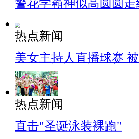
警花学霸神似高圆圆走
热点新闻
美女主持人直播球赛 
热点新闻
直击"圣诞泳装裸跑"