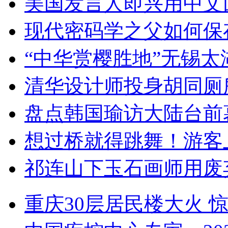
美国发言人即兴用中文
现代密码学之父如何保
“中华赏樱胜地”无锡
清华设计师投身胡同厕
盘点韩国瑜访大陆台前
想过桥就得跳舞！游客
祁连山下玉石画师用废
重庆30层居民楼大火