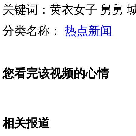
钟欣桐推专辑 称从未对爱情失望
关键词：黄衣女子 舅舅 
分类名称：
热点新闻
朝鲜提议举行朝韩当局会谈
习近平和培尼亚共同出席中墨企业家会议
您看完该视频的心情
彭丽媛在里韦拉陪同下参观墨西哥特莱维萨电视台
相关报道
李克强会见美国客人