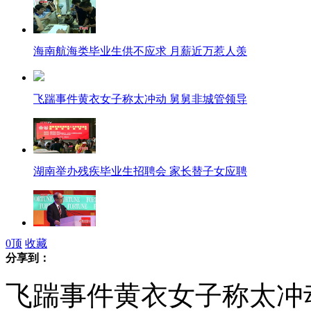
海南航海类毕业生供不应求 月薪近万惹人羡
飞踹事件黄衣女子称太冲动 舅舅非城管领导
湖南举办残疾毕业生招聘会 家长替子女应聘
0
顶
收藏
《财富》总编以"光棍节"为例赞中国消费力强劲
分享到：
飞踹事件黄衣女子称太冲