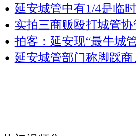
延安城管中有1/4是临
山西运城恶犬咬伤多人 警民合力深夜将其击毙
实拍三商贩殴打城管协
拍客：延安现“最牛城管
女孩北京地铁殴打老人 痛下狠手拳打脚踢
延安城管部门称脚踩商
无痛分娩是否安全 医生回应
外交部：反对强权政治霸凌主义
外交部：有关国家言论片面不公正