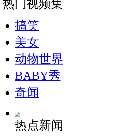
热门视频集
安徽一实载49人客车翻车
搞笑
美女
走！跟着总书记去植树
动物世界
消防员救轻生者
花炮节热闹非凡
减压"枕头大战"
BABY秀
奇闻
纽约上演“枕头大战”
司机酒驾遇交警 急速倒车逃窜
热点新闻