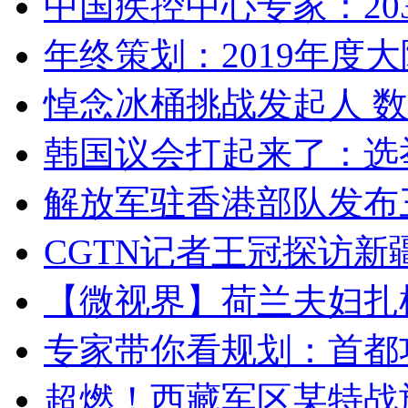
中国疾控中心专家：203
年终策划：2019年度大陆
悼念冰桶挑战发起人 数百
韩国议会打起来了：选举
解放军驻香港部队发布三
CGTN记者王冠探访新疆
【微视界】荷兰夫妇扎根青
专家带你看规划：首都功
超燃！西藏军区某特战