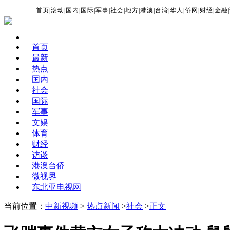
首页
|
滚动
|
国内
|
国际
|
军事
|
社会
|
地方
|
港澳
|
台湾
|
华人
|
侨网
|
财经
|
金融
|
首页
最新
热点
国内
社会
国际
军事
文娱
体育
财经
访谈
港澳台侨
微视界
东北亚电视网
当前位置：
中新视频
>
热点新闻
>
社会
>
正文