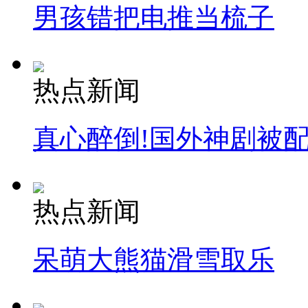
男孩错把电推当梳子
热点新闻
真心醉倒!国外神剧被
热点新闻
呆萌大熊猫滑雪取乐