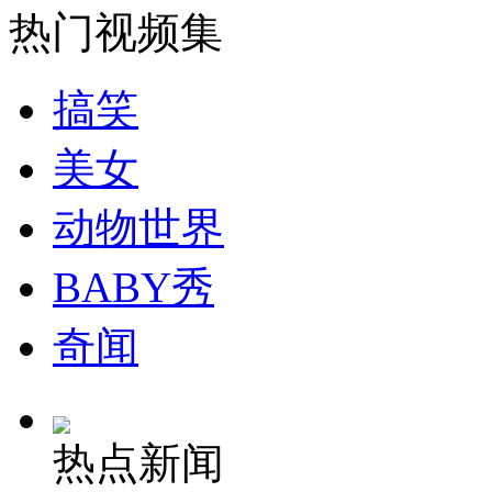
吉林火灾一重患被诊断脑死亡 家属盼奇迹出现
热门视频集
山西运城恶犬咬伤多人 警民合力深夜将其击毙
搞笑
美女
女孩北京地铁殴打老人 痛下狠手拳打脚踢
动物世界
BABY秀
无痛分娩是否安全 医生回应
奇闻
外交部：反对强权政治霸凌主义
外交部：有关国家言论片面不公正
热点新闻