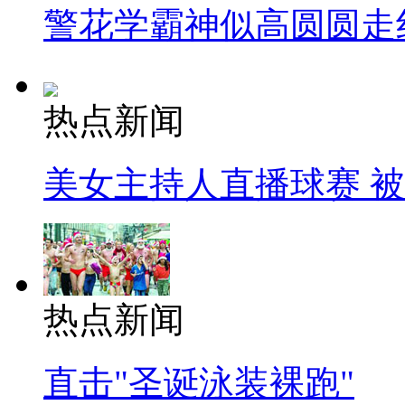
警花学霸神似高圆圆走
热点新闻
美女主持人直播球赛 
热点新闻
直击"圣诞泳装裸跑"