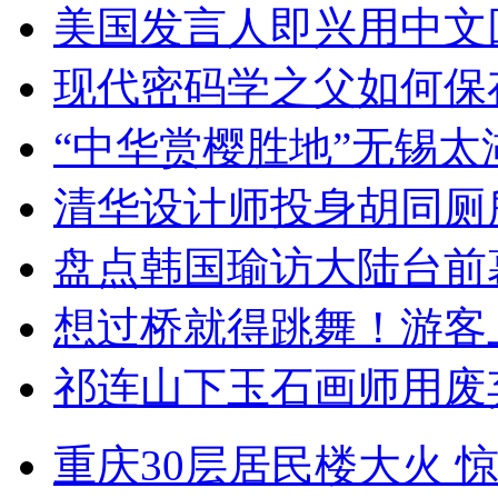
美国发言人即兴用中文
现代密码学之父如何保
“中华赏樱胜地”无锡
清华设计师投身胡同厕
盘点韩国瑜访大陆台前
想过桥就得跳舞！游客
祁连山下玉石画师用废
重庆30层居民楼大火