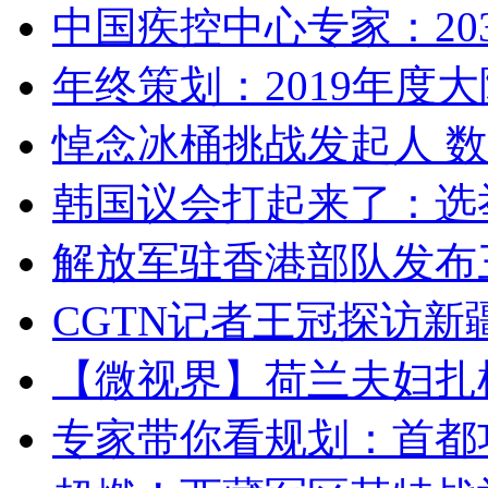
中国疾控中心专家：203
年终策划：2019年度大陆
悼念冰桶挑战发起人 数百
韩国议会打起来了：选举
解放军驻香港部队发布三
CGTN记者王冠探访新疆
【微视界】荷兰夫妇扎根青
专家带你看规划：首都功