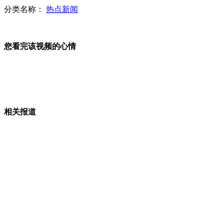
分类名称：
热点新闻
吉林卫生厅：大火事故15名危重患气管均切开
您看完该视频的心情
开发南沙渔业高薪仍招人难 业界吁建渔业学校
相关报道
吉林宝源丰禽业公司火灾部分轻伤者出院
美国摔跤娱乐秀8月重登上海 未来或加盟中国选手