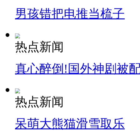
男孩错把电推当梳子
安徽一实载49人客车翻车
热点新闻
走！跟着总书记去植树
真心醉倒!国外神剧被
消防员救轻生者
花炮节热闹非凡
减压"枕头大战"
热点新闻
纽约上演“枕头大战”
呆萌大熊猫滑雪取乐
司机酒驾遇交警 急速倒车逃窜