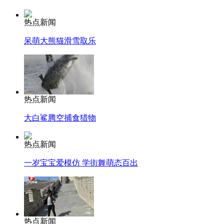
热点新闻
呆萌大熊猫滑雪取乐
热点新闻
大白鲨腾空捕食猎物
热点新闻
一岁宝宝爱模仿 学街舞萌态百出
热点新闻