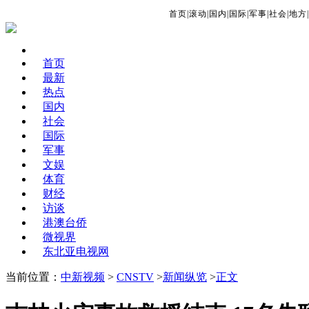
首页
|
滚动
|
国内
|
国际
|
军事
|
社会
|
地方
|
首页
最新
热点
国内
社会
国际
军事
文娱
体育
财经
访谈
港澳台侨
微视界
东北亚电视网
当前位置：
中新视频
>
CNSTV
>
新闻纵览
>
正文