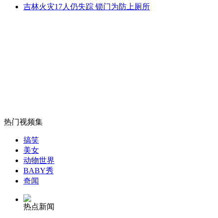
延安城管中有1/4是临时工
吉林火灾17人仍失踪 锁门为防上厕所
山西运城恶犬咬伤多人 警民合力深夜将其击毙
女孩北京地铁殴打老人 痛下狠手拳打脚踢
热门视频集
无痛分娩是否安全 医生回应
搞笑
美女
外交部：反对强权政治霸凌主义
动物世界
BABY秀
奇闻
外交部：有关国家言论片面不公正
热点新闻