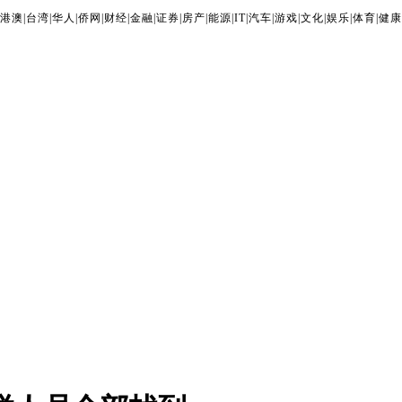
港澳
|
台湾
|
华人
|
侨网
|
财经
|
金融
|
证券
|
房产
|
能源
|
IT
|
汽车
|
游戏
|
文化
|
娱乐
|
体育
|
健康