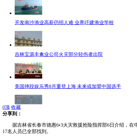
开发南沙渔业高薪仍招人难 业界吁建渔业学校
吉林宝源丰禽业公司火灾部分轻伤者出院
美国摔跤娱乐秀8月重登上海 未来或加盟中国选手
0
顶
收藏
分享到：
吉林火灾一重患被诊断脑死亡 家属盼奇迹出现
据吉林省长春市德惠6•3火灾救援抢险指挥部6日介绍，在中
17名人员已全部找到。