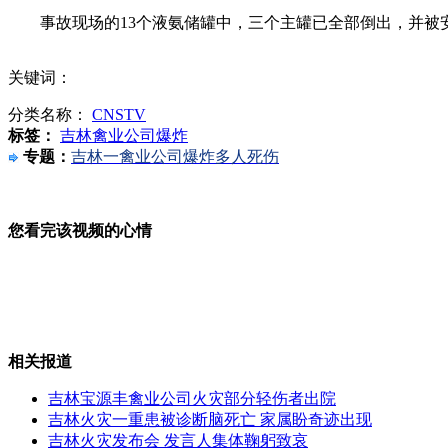
事故现场的13个液氨储罐中，三个主罐已全部倒出，并被安
施工单位钢筋丢路旁 女孩路过刺穿右腿
关键词：
分类名称：
CNSTV
标签：
吉林禽业公司爆炸
老挝副总理南博会开幕式“秀”中文促合作
专题：
吉林一禽业公司爆炸多人死伤
您看完该视频的心情
北京出租车调价 起步价13元
河北楼盘打出北京七环路广告：45分钟进京
相关报道
吉林宝源丰禽业公司火灾部分轻伤者出院
吉林火灾一重患被诊断脑死亡 家属盼奇迹出现
吉林火灾发布会 发言人集体鞠躬致哀