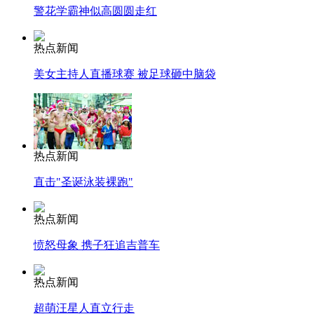
警花学霸神似高圆圆走红
热点新闻
美女主持人直播球赛 被足球砸中脑袋
热点新闻
直击"圣诞泳装裸跑"
热点新闻
愤怒母象 携子狂追吉普车
热点新闻
超萌汪星人直立行走