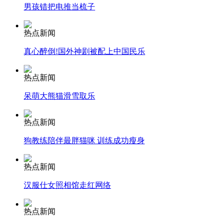
男孩错把电推当梳子
安徽一实载49人客车翻车
热点新闻
真心醉倒!国外神剧被配上中国民乐
热点新闻
走！跟着总书记去植树
呆萌大熊猫滑雪取乐
消防员救轻生者
花炮节热闹非凡
减压"枕头大战"
热点新闻
狗教练陪伴最胖猫咪 训练成功瘦身
热点新闻
纽约上演“枕头大战”
汉服仕女照相馆走红网络
司机酒驾遇交警 急速倒车逃窜
热点新闻