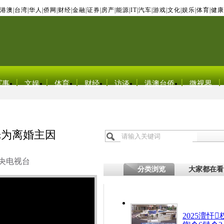
港澳
|
台湾
|
华人
|
侨网
|
财经
|
金融
|
证券
|
房产
|
能源
|
IT
|
汽车
|
游戏
|
文化
|
娱乐
|
体育
|
健康
军事
文娱
体育
财经
访谈
港澳台侨
微视界
光为离婚主因
央电视台
分类浏览
大家都在看
2025澶忓