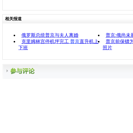
相关报道
俄罗斯总统普京与夫人离婚
普京:俄尚未履
克里姆林宫停机坪完工
普京
直升机上
普京前保镖
下班
照片