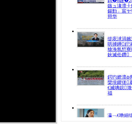
鍧�6鏈�2
鏃ュ湪澶╂
鍚勯」宸ヤ
辩华
缇庡浗涓嬪
哄摢鑸紵
獊浼氬惁寮
鈥滅伀鑽
鍔犳嬁澶ф
欒垷鑺傞
€滅唺鐚
禌
瀛﹁€咃細
€间笢鍗椾
解€滆劚閽
姪鎺ㄤ腑鍥