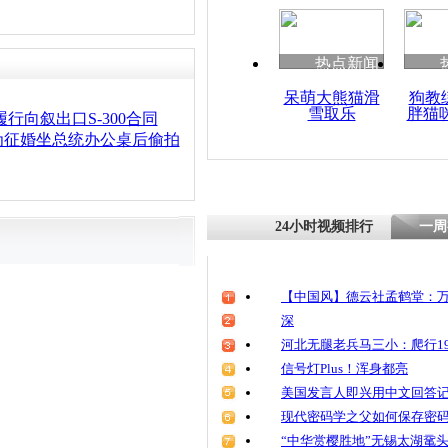
热点新闻
呆萌大熊猫滑
狗教
雪取乐
胖猫
行向叙出口S-300合同
为征婚坐总统办公桌后偷拍
24小时视频排行
一周
【中国风】德云社孟鹤堂：万
深
河北无腿老兵马三小：爬行19
信号灯Plus！浑身都亮
美国发言人即兴用中文回答
现代密码学之父如何保存密
“中华赏樱胜地”无锡太湖鼋