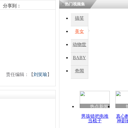
热门视频集
熷悎浣� 
分享到：
瘑灞€
搞笑
美女
娉板浗閫€
笂灏嗭細姝�
忓彈瀹炴垬
动物世
鍚稿紩澶氬
ㄤ笘鐣岃
界
BABY
秀
奇闻
普京离婚:
责任编辑：【
刘笑瑜
】
繁曝光
热点新闻
男孩错把电推
真心
当梳子
神剧