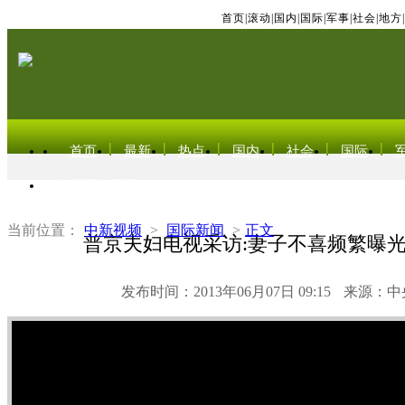
首页
|
滚动
|
国内
|
国际
|
军事
|
社会
|
地方
|
首页
最新
热点
国内
社会
国际
东北亚电视网
当前位置：
中新视频
>
国际新闻
>
正文
普京夫妇电视采访:妻子不喜频繁曝
发布时间：2013年06月07日 09:15
来源：中