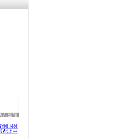
涓ㄥ浗闄呰
褰圭┖鍐涗
-10CE缁
妫€楠岋紝
浗鍏虫敞涓
妻子不喜频
热点新闻
醉倒!国外
被配上中
国民乐