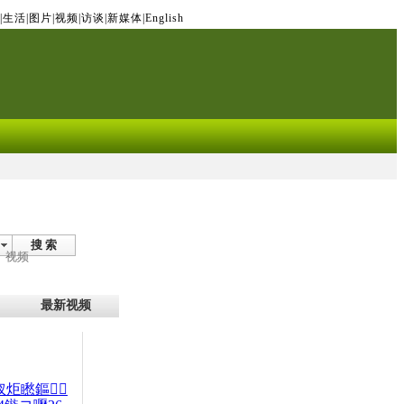
|
生活
|
图片
|
视频
|
访谈
|
新媒体
|
English
搜 索
视频
最新视频
杈炬矁鏂