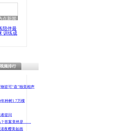
热点新闻
练陪伴最
咪 训练成
功瘦身
视频排行
物皆可“盘”独觉相声
年种树1.7万棵
记者提问
码？答案竟然是……
头渚夜樱美如画