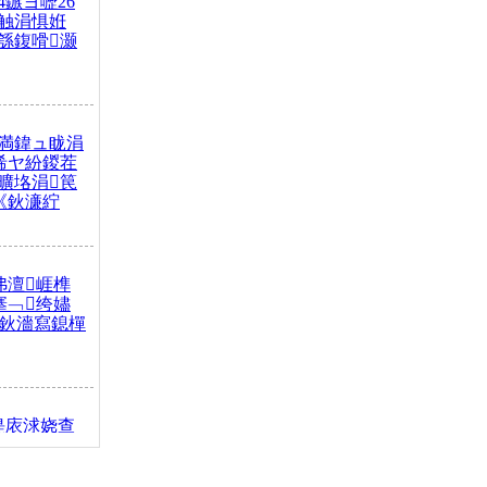
4鏃ヨ嚦26
触涓惧姙
綔鍑嗗灏
満鍏ュ眬涓
浠ヤ紛鍐茬
曠垎涓笢
《鈥濓紵
弗澶崕榫
搴﹁绔嬧
澂鈥濇寫鎴樿
缇庡浗娆查
簹涓庝腑鍥
┾€濓紝鍙嶅
解€斾笢鐩