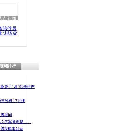
热点新闻
练陪伴最
咪 训练成
功瘦身
视频排行
物皆可“盘”独觉相声
年种树1.7万棵
记者提问
码？答案竟然是……
头渚夜樱美如画