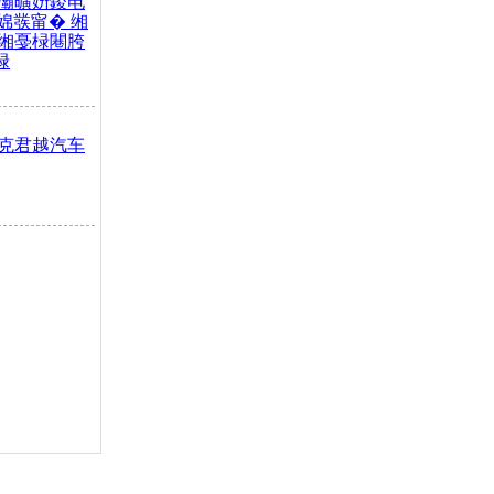
灞曠姸鍐电
婂彂甯� 缃
缃戞椂闀胯
椂
别克君越汽车