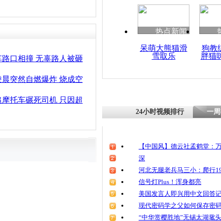
热点新闻
呆萌大熊猫滑
狗教
雪取乐
胖猫
路口相撞 无辜路人被砸
晨突然自燃爆炸 烧成空
摩托车碾死司机 只因超
24小时视频排行
一周
【中国风】德云社孟鹤堂：万
深
河北无腿老兵马三小：爬行19
信号灯Plus！浑身都亮
美国发言人即兴用中文回答
现代密码学之父如何保存密
“中华赏樱胜地”无锡太湖鼋