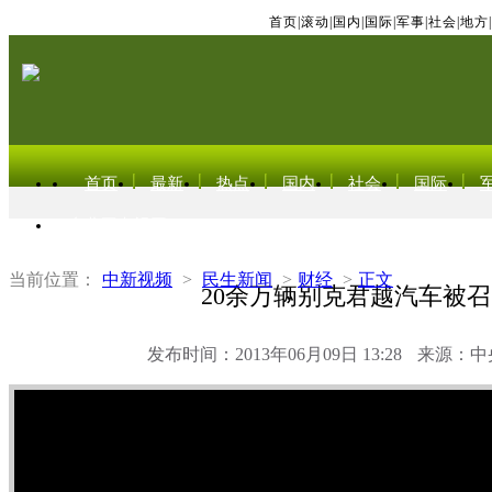
首页
|
滚动
|
国内
|
国际
|
军事
|
社会
|
地方
|
首页
最新
热点
国内
社会
国际
东北亚电视网
当前位置：
中新视频
>
民生新闻
>
财经
>
正文
20余万辆别克君越汽车被
发布时间：2013年06月09日 13:28
来源：中