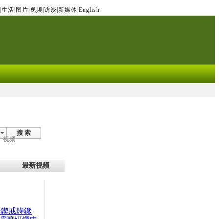
|
生活
|
图片
|
视频
|
访谈
|
新媒体
|
English
搜 索
视频
最新视频
腑鍥戒簰鑱