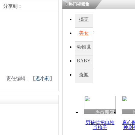
热门视频集
分享到：
搞笑
美女
动物世
界
BABY
秀
奇闻
责任编辑：【
迟小莉
】
热点新闻
男孩错把电推
真心
当梳子
神剧