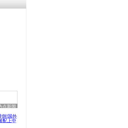
热点新闻
醉倒!国外
被配上中
国民乐