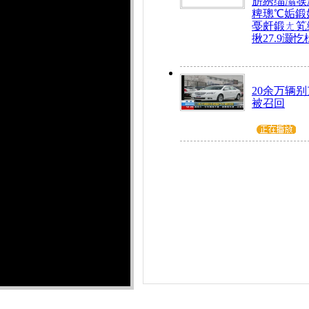
旂綉缁滃彂
粺璁℃姤鍛
戞皯鍛ㄤ笂
揪27.9灏忔
20余万辆
被召回