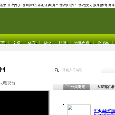
港澳
|
台湾
|
华人
|
侨网
|
财经
|
金融
|
证券
|
房产
|
能源
|
IT
|
汽车
|
游戏
|
文化
|
娱乐
|
体育
|
健康
军事
文娱
体育
财经
访谈
港澳台侨
微视界
召回
央电视台
分类浏览
大家都在看
绗�44娆′