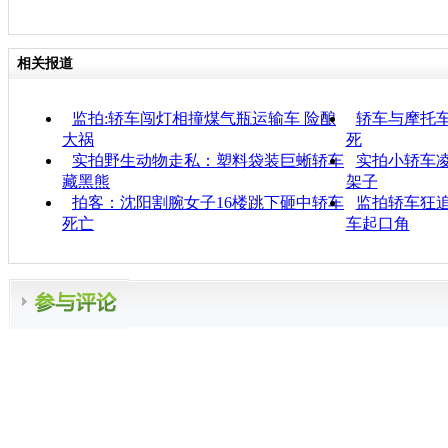
相关报道
监拍:轿车闯灯相撞煤气瓶运输车 险酿
轿车与摩托车
大祸
死
实拍野生动物走私：塑料袋装巨蜥轿车
实拍小轿车凌
藏黑熊
架子
拍客：沈阳割腕女子16楼跳下砸中轿车
监拍轿车狂追
死亡
车起口角