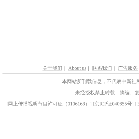
关于我们
|
About us
|
联系我们
|
广告服务
本网站所刊载信息，不代表中新社
未经授权禁止转载、摘编、
[
网上传播视听节目许可证（0106168）
] [
京ICP证040655号
] 