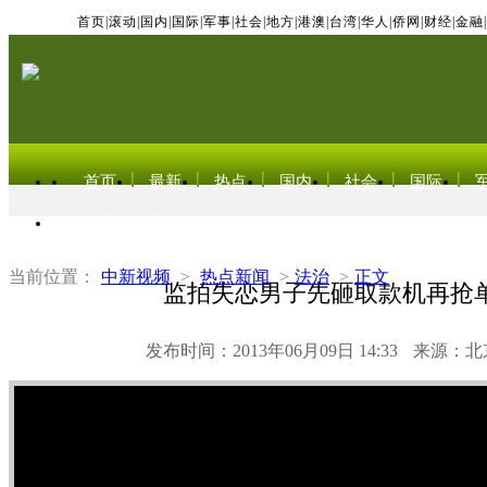
首页
|
滚动
|
国内
|
国际
|
军事
|
社会
|
地方
|
港澳
|
台湾
|
华人
|
侨网
|
财经
|
金融
|
首页
最新
热点
国内
社会
国际
东北亚电视网
当前位置：
中新视频
>
热点新闻
>
法治
>
正文
监拍失恋男子先砸取款机再抢
发布时间：2013年06月09日 14:33
来源：北