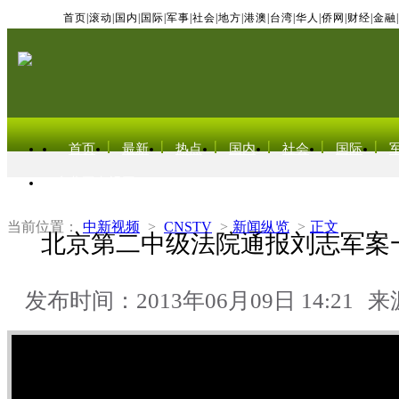
首页
|
滚动
|
国内
|
国际
|
军事
|
社会
|
地方
|
港澳
|
台湾
|
华人
|
侨网
|
财经
|
金融
|
首页
最新
热点
国内
社会
国际
东北亚电视网
当前位置：
中新视频
>
CNSTV
>
新闻纵览
>
正文
北京第二中级法院通报刘志军案
发布时间：2013年06月09日 14:21
来