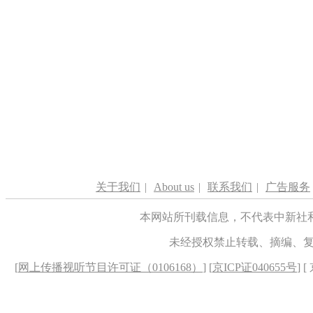
关于我们
|
About us
|
联系我们
|
广告服务
本网站所刊载信息，不代表中新社
未经授权禁止转载、摘编、
[
网上传播视听节目许可证（0106168）
] [
京ICP证040655号
] 