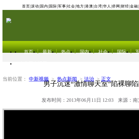
首页
|
滚动
|
国内
|
国际
|
军事
|
社会
|
地方
|
港澳
|
台湾
|
华人
|
侨网
|
财经
|
金融
|
首页
最新
热点
国内
社会
国际
东北亚电视网
当前位置：
中新视频
>
热点新闻
>
法治
>
正文
男子沉迷“激情聊天室”陷裸聊
发布时间：2013年06月11日 12:03
来源：南