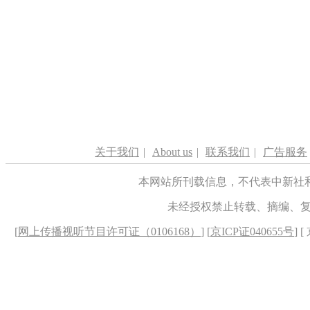
关于我们
|
About us
|
联系我们
|
广告服务
本网站所刊载信息，不代表中新社
未经授权禁止转载、摘编、
[
网上传播视听节目许可证（0106168）
] [
京ICP证040655号
] 