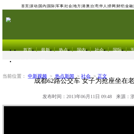
首页
|
滚动
|
国内
|
国际
|
军事
|
社会
|
地方
|
港澳
|
台湾
|
华人
|
侨网
|
财经
|
金融
|
首页
最新
热点
国内
社会
国际
东北亚电视网
当前位置：
中新视频
>
热点新闻
>
社会
>
正文
成都62路公交车 女子为抢座坐在
发布时间：2013年06月11日 09:48
来源：