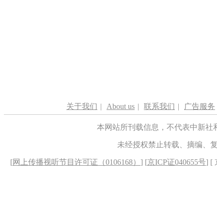
关于我们
|
About us
|
联系我们
|
广告服务
本网站所刊载信息，不代表中新社
未经授权禁止转载、摘编、
[
网上传播视听节目许可证（0106168）
] [
京ICP证040655号
] 