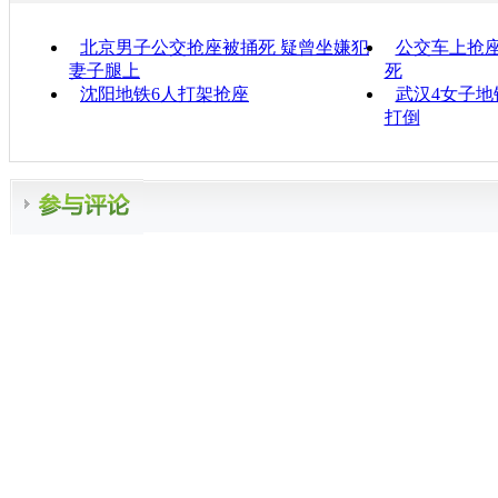
北京男子公交抢座被捅死 疑曾坐嫌犯
公交车上抢座
妻子腿上
死
沈阳地铁6人打架抢座
武汉4女子地
打倒