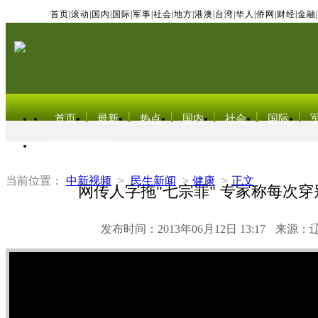
首页
|
滚动
|
国内
|
国际
|
军事
|
社会
|
地方
|
港澳
|
台湾
|
华人
|
侨网
|
财经
|
金融
|
首页
最新
热点
国内
社会
国际
东北亚电视网
当前位置：
中新视频
>
民生新闻
>
健康
>
正文
网传人字拖"七宗罪" 专家称每次穿
发布时间：2013年06月12日 13:17
来源：