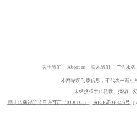
关于我们
|
About us
|
联系我们
|
广告服务
本网站所刊载信息，不代表中新社
未经授权禁止转载、摘编、
[
网上传播视听节目许可证（0106168）
] [
京ICP证040655号
] 