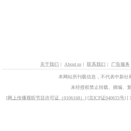
关于我们
|
About us
|
联系我们
|
广告服务
本网站所刊载信息，不代表中新社
未经授权禁止转载、摘编、
[
网上传播视听节目许可证（0106168）
] [
京ICP证040655号
] 