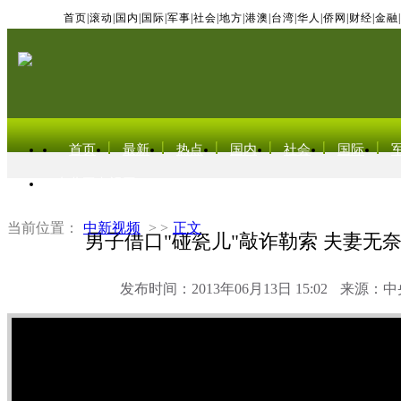
首页
|
滚动
|
国内
|
国际
|
军事
|
社会
|
地方
|
港澳
|
台湾
|
华人
|
侨网
|
财经
|
金融
|
首页
最新
热点
国内
社会
国际
东北亚电视网
当前位置：
中新视频
> >
正文
男子借口"碰瓷儿"敲诈勒索 夫妻无奈
发布时间：2013年06月13日 15:02
来源：中