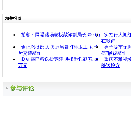
相关报道
拍客：网曝赌场老板敲诈副局长3000万
实拍行人闯红
在敲诈
金正恩批部队 奥迪男暴打环卫工 女子
男子等车无聊
斥交警敲诈
孩”惨被敲诈
赵红霞已移送检察院 涉嫌敲诈勒索300
重庆不雅视频
万元
移送检方