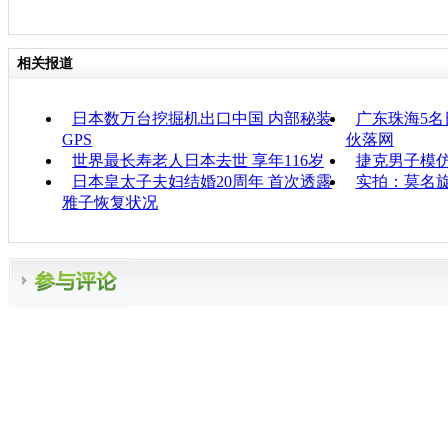
相关报道
日本数万台挖掘机出口中国 内部秘装
广东珠海5
GPS
伙落网
世界最长寿老人日本去世 享年116岁
捷克男子模仿
日本皇太子夫妇结婚20周年 首次透露
实拍：莫名旋
雅子恢复状况