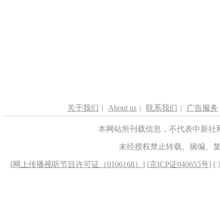
关于我们
|
About us
|
联系我们
|
广告服务
本网站所刊载信息，不代表中新社
未经授权禁止转载、摘编、
[
网上传播视听节目许可证（0106168）
] [
京ICP证040655号
] 