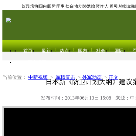
首页
|
滚动
|
国内
|
国际
|
军事
|
社会
|
地方
|
港澳
|
台湾
|
华人
|
侨网
|
财经
|
金融
|
首页
最新
热点
国内
社会
国际
东北亚电视网
当前位置：
中新视频
>
军情直击
>
外军动态
>
正文
日本新《防卫计划大纲》建议
发布时间：2013年06月13日 15:08
来源：中