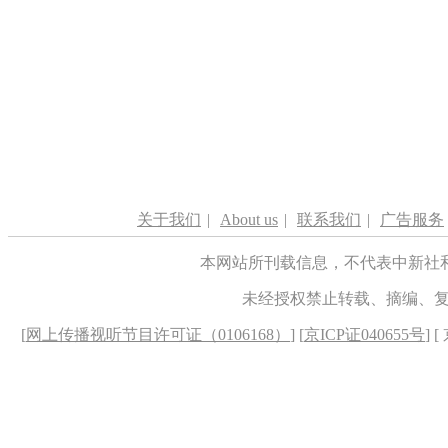
关于我们
|
About us
|
联系我们
|
广告服务
本网站所刊载信息，不代表中新社
未经授权禁止转载、摘编、
[
网上传播视听节目许可证（0106168）
] [
京ICP证040655号
] 