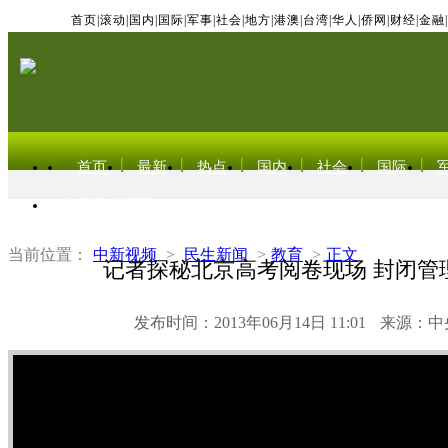
首页
|
滚动
|
国内
|
国际
|
军事
|
社会
|
地方
|
港澳
|
台湾
|
华人
|
侨网
|
财经
|
金融
|
首页
最新
热点
国内
社会
国际
东北亚电视网
当前位置：
中新视频
>
民生新闻
>
教育
>
正文
记者探秘北京高考阅卷现场 封闭管
发布时间：2013年06月14日 11:01
来源：中