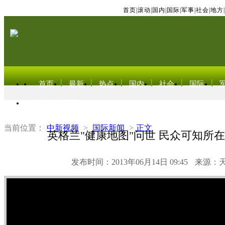
首页
|
滚动
|
国内
|
国际
|
军事
|
社会
|
地方
|
首页
最新
热点
国内
社会
国际
东北亚电视网
当前位置：
中新视频
>
国际新闻
>
正文
英格兰"健康地图"问世 民众可知所
发布时间：2013年06月14日 09:45
来源：