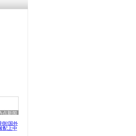
涓ㄥ浗闄呰
褰圭┖鍐涗
-10CE缁
妫€楠岋紝
浗鍏虫敞涓
地图问世
在区健康状
热点新闻
醉倒!国外
被配上中
国民乐