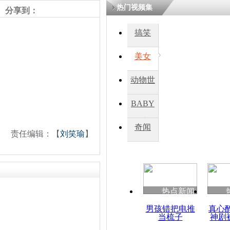
热门视频集
熷悎浣� 
分享到：
瘑灞€
搞笑
美女
娉板浗閫€
笂灏嗭細姝�
忓彈瀹炴垬
动物世
鍚稿紩澶氬
ㄤ笘鐣岃
界
BABY
秀
奇闻
英格兰健康
责任编辑：【
刘笑瑜
】
民众可知所
况
热点新闻
男孩错把电推
真心
当梳子
神剧