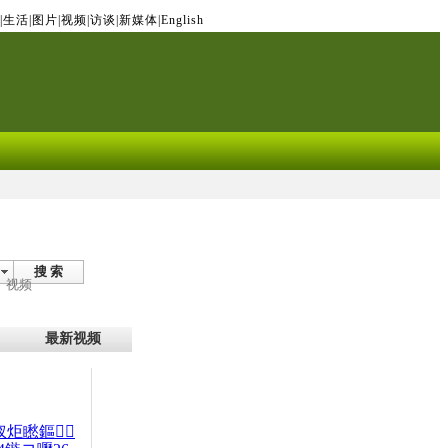
|
生活
|
图片
|
视频
|
访谈
|
新媒体
|
English
搜 索
视频
最新视频
杈炬矁鏂