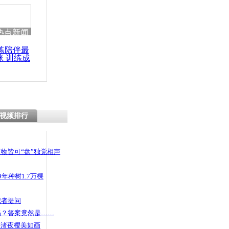
热点新闻
练陪伴最
咪 训练成
功瘦身
视频排行
物皆可“盘”独觉相声
年种树1.7万棵
记者提问
码？答案竟然是……
头渚夜樱美如画