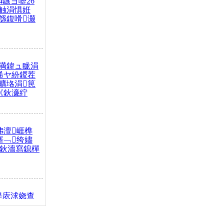
4鏃ヨ嚦26
触涓惧姙
綔鍑嗗灏
満鍏ュ眬涓
浠ヤ紛鍐茬
曠垎涓笢
《鈥濓紵
弗澶崕榫
搴﹁绔嬧
澂鈥濇寫鎴樿
缇庡浗娆查
簹涓庝腑鍥
┾€濓紝鍙嶅
解€斾笢鐩