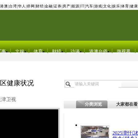
港澳
|
台湾
|
华人
|
侨网
|
财经
|
金融
|
证券
|
房产
|
能源
|
IT
|
汽车
|
游戏
|
文化
|
娱乐
|
体育
|
健康
军事
文娱
体育
财经
访谈
港澳台侨
微视界
在区健康状况
天津卫视
分类浏览
大家都在看
2025澶忓