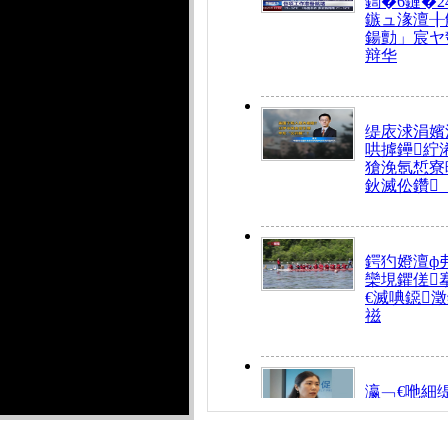
鍧�6鏈�2
鏃ュ湪澶╂
鍚勯」宸ヤ
辩华
缇庡浗涓嬪
哄摢鑸紵
獊浼氬惁寮
鈥滅伀鑽
鍔犳嬁澶ф
欒垷鑺傞
€滅唺鐚
禌
瀛﹁€咃細
€间笢鍗椾
解€滆劚閽
姪鎺ㄤ腑鍥