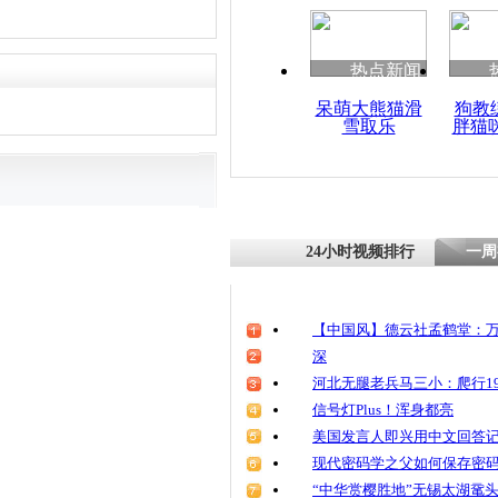
热点新闻
呆萌大熊猫滑
狗教
雪取乐
胖猫
24小时视频排行
一周
【中国风】德云社孟鹤堂：万
深
河北无腿老兵马三小：爬行19
信号灯Plus！浑身都亮
美国发言人即兴用中文回答
现代密码学之父如何保存密
“中华赏樱胜地”无锡太湖鼋