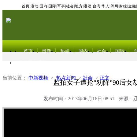
首页
|
滚动
|
国内
|
国际
|
军事
|
社会
|
地方
|
港澳
|
台湾
|
华人
|
侨网
|
财经
|
金融
|
首页
最新
热点
国内
社会
国际
东北亚电视网
当前位置：
中新视频
>
热点新闻
>
社会
>
正文
监拍女子遭抢"劝降"90后女
发布时间：2013年06月16日 08:51
来源：