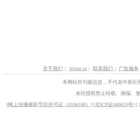
关于我们
|
About us
|
联系我们
|
广告服务
本网站所刊载信息，不代表中新社
未经授权禁止转载、摘编、
[
网上传播视听节目许可证（0106168）
] [
京ICP证040655号
] 