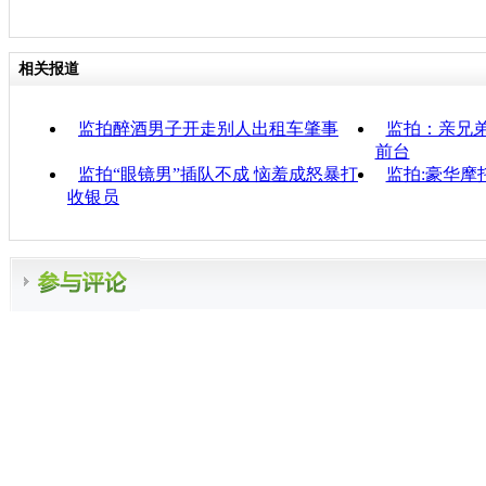
相关报道
监拍醉酒男子开走别人出租车肇事
监拍：亲兄弟
前台
监拍“眼镜男”插队不成 恼羞成怒暴打
监拍:豪华摩
收银员