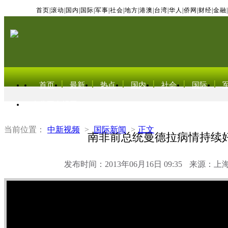
首页
|
滚动
|
国内
|
国际
|
军事
|
社会
|
地方
|
港澳
|
台湾
|
华人
|
侨网
|
财经
|
金融
|
首页
最新
热点
国内
社会
国际
东北亚电视网
当前位置：
中新视频
>
国际新闻
>
正文
南非前总统曼德拉病情持续
发布时间：2013年06月16日 09:35
来源：上