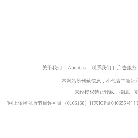
关于我们
|
About us
|
联系我们
|
广告服务
本网站所刊载信息，不代表中新社
未经授权禁止转载、摘编、
[
网上传播视听节目许可证（0106168）
] [
京ICP证040655号
] 