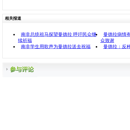
相关报道
南非总统祖马探望曼德拉 呼吁民众继
曼德拉病情
续祈福
众致谢
南非学生用歌声为曼德拉送去祝福
曼德拉：反种