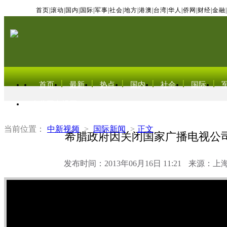
首页
|
滚动
|
国内
|
国际
|
军事
|
社会
|
地方
|
港澳
|
台湾
|
华人
|
侨网
|
财经
|
金融
|
首页
最新
热点
国内
社会
国际
东北亚电视网
当前位置：
中新视频
>
国际新闻
>
正文
希腊政府因关闭国家广播电视公
发布时间：2013年06月16日 11:21
来源：上