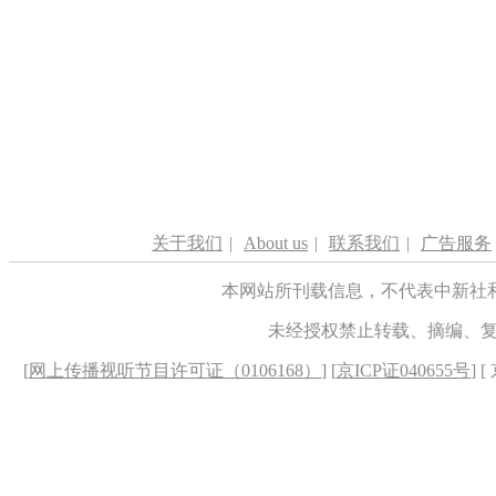
关于我们
|
About us
|
联系我们
|
广告服务
本网站所刊载信息，不代表中新社
未经授权禁止转载、摘编、
[
网上传播视听节目许可证（0106168）
] [
京ICP证040655号
] 