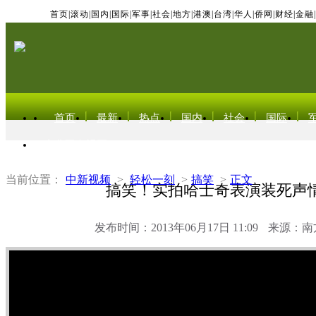
首页
|
滚动
|
国内
|
国际
|
军事
|
社会
|
地方
|
港澳
|
台湾
|
华人
|
侨网
|
财经
|
金融
|
首页
最新
热点
国内
社会
国际
东北亚电视网
当前位置：
中新视频
>
轻松一刻
>
搞笑
>
正文
搞笑！实拍哈士奇表演装死声
发布时间：2013年06月17日 11:09
来源：南