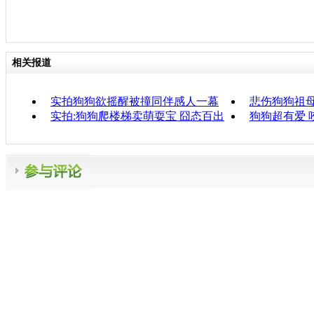
相关报道
实拍狗狗欲摇醒被撞同伴感人一幕
悲伤狗狗祖
实拍:狗狗爬楼梯卖萌耍宝 囧态百出
狗狗超有爱 