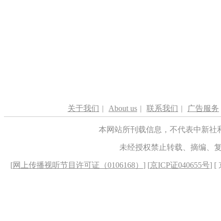
关于我们
|
About us
|
联系我们
|
广告服务
本网站所刊载信息，不代表中新社
未经授权禁止转载、摘编、
[
网上传播视听节目许可证（0106168）
] [
京ICP证040655号
] 