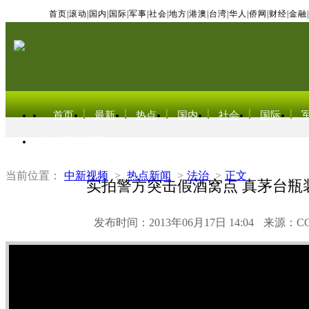
首页
|
滚动
|
国内
|
国际
|
军事
|
社会
|
地方
|
港澳
|
台湾
|
华人
|
侨网
|
财经
|
金融
|
首页
最新
热点
国内
社会
国际
东北亚电视网
当前位置：
中新视频
>
热点新闻
>
法治
>
正文
实拍警方突击假酒窝点 真茅台瓶
发布时间：2013年06月17日 14:04
来源：C