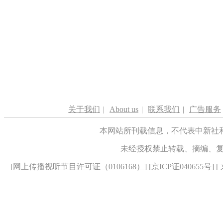
关于我们
|
About us
|
联系我们
|
广告服务
本网站所刊载信息，不代表中新社
未经授权禁止转载、摘编、
[
网上传播视听节目许可证（0106168）
] [
京ICP证040655号
] 